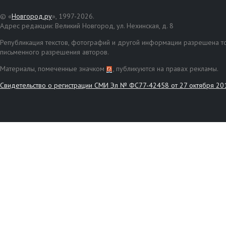
© «
Новгород.ру
», 1997-2026.
Адрес редакции: Великий Новгород, ул. Нехинская, д. 8
Републикация текстов, фотографий и другой информации разрешена то
письменного разрешения авторов.
Материалы, помеченные значком
, публикуются на правах рекламы.
Свидетельство о регистрации СМИ Эл № ФС77-42458 от 27 октября 20