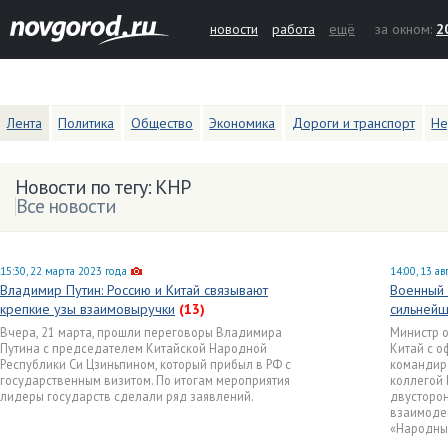
новости
работа
ещё
за окном:
2
Лента
Политика
Общество
Экономика
Дороги и транспорт
Не
Новости по тегу: КНР
Все новости
15:30, 22 марта 2023 года
14:00, 13 ав
Владимир Путин: Россию и Китай связывают
Военный 
крепкие узы взаимовыручки
(13)
сильнейш
Вчера, 21 марта, прошли переговоры Владимира
Министр о
Путина с председателем Китайской Народной
Китай с о
Республики Си Цзиньпином, который прибыл в РФ с
командиро
государственным визитом. По итогам мероприятия
коллегой 
лидеры государств сделали ряд заявлений.
двусторон
взаимоде
«Народны