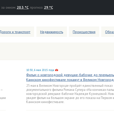
за окном:
20.3 °C
, прогноз:
29 °C
Дороги и транспорт
Недвижимость
Происшествия
Образ
10:30, 6 мая 2015 года
Фильм о новгородской девушке-бабочке до премьеры
Каннском кинофестивале покажут в Великом Новгород
25 мая в Великом Новгороде пройдёт единственный показ
 —
документального фильма Романа Супера «На кончиках паль
новгородской девушке-бабочке Надежде Кузнецовой. Но
ации
увидят фильм на большом экране до его показа на Первом 
Каннском кинофестивале.