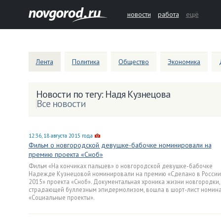
новости
работа
ещё
Лента
Политика
Общество
Экономика
Новости по тегу: Надя Кузнецова
Все новости
12:36, 18 августа 2015 года
Фильм о новгородской девушке-бабочке номинировали на
премию проекта «Сноб»
Фильм «На кончиках пальцев» о новгородской девушке-бабочке
Надежде Кузнецовой номинировали на премию «Сделано в России
2015» проекта «Сноб». Документальная хроника жизни новгородки,
страдающей буллезным эпидермолизом, вошла в шорт-лист номин
«Социальные проекты».