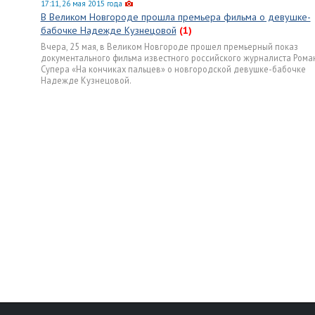
17:11, 26 мая 2015 года
В Великом Новгороде прошла премьера фильма о девушке-
бабочке Надежде Кузнецовой
(1)
Вчера, 25 мая, в Великом Новгороде прошел премьерный показ
документального фильма известного российского журналиста Рома
Супера «На кончиках пальцев» о новгородской девушке-бабочке
Надежде Кузнецовой.