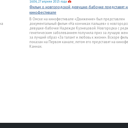
16:06, 27 апреля 2015 года
Фильм о новгородской девушке-бабочке представят н
кинофестивале
В Омске на кинофестивале «Движение» был представлен
на
документальный фильм «На кончиках пальцев» о новгородс
девушке-бабочке Надежде Кузнецовой. Новгородка с ред
генетическим заболеванием получила приз за лучшую женс
за лучший образ «За талант и любовь к жизни». Вскоре фил
показан на Первом канале, летом его представят на киноф
Каннах.