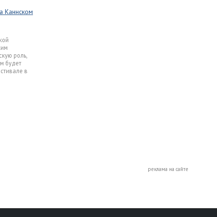
а Каннском
кой
ким
кую роль,
ьм будет
естивале в
реклама на сайте