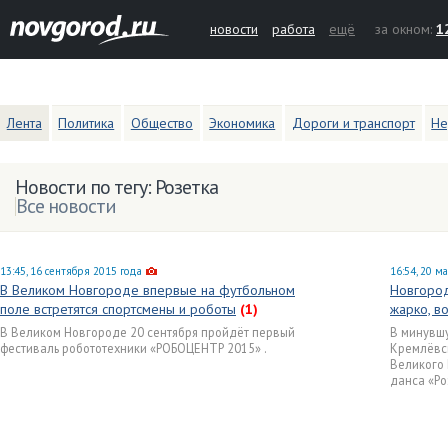
новости
работа
ещё
за окном:
1
Лента
Политика
Общество
Экономика
Дороги и транспорт
Не
Новости по тегу: Розетка
Все новости
13:45, 16 сентября 2015 года
16:54, 20 м
В Великом Новгороде впервые на футбольном
Новгород
поле встретятся спортсмены и роботы
(1)
жарко, в
В Великом Новгороде 20 сентября пройдёт первый
В минувшу
фестиваль робототехники «РОБОЦЕНТР 2015» .
Кремлёвск
Великого 
данса «Ро