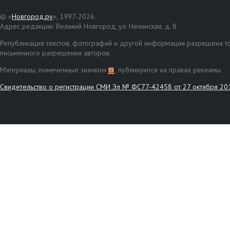
© «
Новгород.ру
», 1997-2026.
Адрес редакции: Великий Новгород, ул. Нехинская, д. 8
Републикация текстов, фотографий и другой информации разрешена то
письменного разрешения авторов.
Материалы, помеченные значком
, публикуются на правах рекламы.
Свидетельство о регистрации СМИ Эл № ФС77-42458 от 27 октября 20