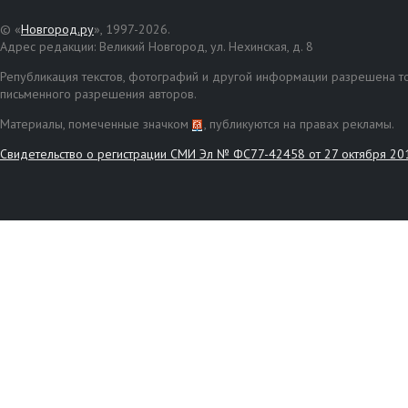
© «
Новгород.ру
», 1997-2026.
Адрес редакции: Великий Новгород, ул. Нехинская, д. 8
Републикация текстов, фотографий и другой информации разрешена то
письменного разрешения авторов.
Материалы, помеченные значком
, публикуются на правах рекламы.
Свидетельство о регистрации СМИ Эл № ФС77-42458 от 27 октября 20