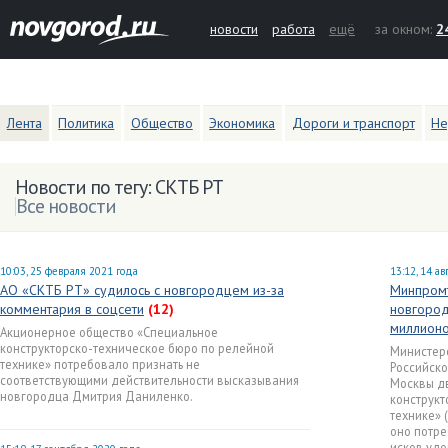
новости
работа
ещё
за окном:
2
Лента
Политика
Общество
Экономика
Дороги и транспорт
Не
Новости по тегу: СКТБ РТ
Все новости
10:03, 25 февраля 2021 года
13:12, 14 ав
АО «СКТБ РТ» судилось с новгородцем из-за
Минпромт
комментария в соцсети
(12)
новгород
миллионо
Акционерное общество «Специальное
конструкторско-техническое бюро по релейной
Министер
технике» потребовало признать не
Российск
соответствующими действительности высказывания
Москвы дв
новгородца Дмитрия Даниленко.
конструкт
технике» 
оно потре
исков удо