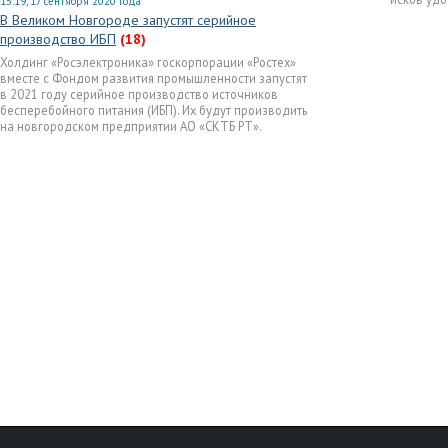
15:19, 17 сентября 2020 года
В Великом Новгороде запустят серийное
производство ИБП
(18)
Холдинг «Росэлектроника» госкорпорации «Ростех»
вместе с Фондом развития промышленности запустят
в 2021 году серийное производство источников
бесперебойного питания (ИБП). Их будут производить
на новгородском предприятии АО «СКТБ РТ».