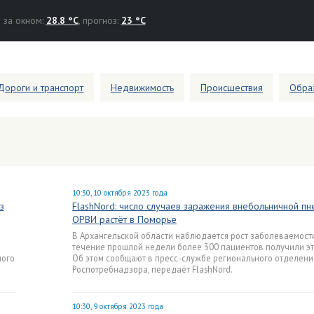
за окном:
28.8 °C
, прогноз:
23 °C
Дороги и транспорт
Недвижимость
Происшествия
Образ
10:30, 10 октября 2023 года
з
FlashNord: число случаев заражения внебольничной п
ОРВИ растёт в Поморье
В Архангельской области наблюдается рост заболеваемост
течение прошлой недели более 300 пациентов получили эт
ного
Об этом сообщают в пресс-службе регионального отделени
Роспотребнадзора, передаёт FlashNord.
10:30, 9 октября 2023 года