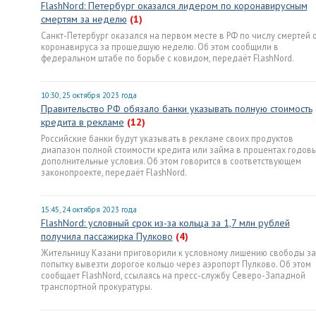
FlashNord: Петербург оказался лидером по коронавирусным
смертям за неделю
(1)
Санкт-Петербург оказался на первом месте в РФ по числу смертей 
коронавируса за прошедшую неделю. Об этом сообщили в
федеральном штабе по борьбе с ковидом, передаёт FlashNord.
10:30, 25 октября 2023 года
Правительство РФ обязало банки указывать полную стоимость
кредита в рекламе
(12)
Российские банки будут указывать в рекламе своих продуктов
диапазон полной стоимости кредита или займа в процентах годовы
дополнительные условия. Об этом говорится в соответствующем
законопроекте, передаёт FlashNord.
15:45, 24 октября 2023 года
FlashNord: условный срок из-за кольца за 1,7 млн рублей
получила пассажирка Пулково
(4)
Жительницу Казани приговорили к условному лишению свободы за
попытку вывезти дорогое кольцо через аэропорт Пулково. Об этом
сообщает FlashNord, ссылаясь на пресс-службу Северо-Западной
транспортной прокуратуры.