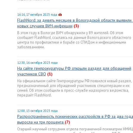
16:16, 17 октября 2023 года
FlashNord: за девять месяцев в Вологодской области выявили
новых случаев ВИЧ-инфекции
(3)
В этом году в Вологде ВИЧ обнаружили у 89 жителей. Об этом
сообщает FlashNord, ссылаясь на данные Вологодского областного
центра по профилактике и борьбе со СПИДом и инфекционными
заболеваниями.
12:30, 16 октября 2023 года
На сайте генпрокуратуры РФ открыли раздел для обращений
участников СВО
(1)
На официальном сайте Генпрокуратуры РФ появился новый раздел,
предназначенный для обращений участников спецоперации и их
семей. Об этом сообщили в пресс-службе надзорного ведомства,
передаёт FlashNord.
12:00, 13 октября 2023 года
Распространённость психических расстройств в РФ за два год
выросла на три процента
(7)
Старший научный сотрудник отдела пограничной психиатрии НМИЦ