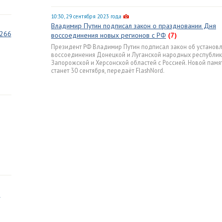
10:30, 29 сентября 2023 года
Владимир Путин подписал закон о праздновании Дня
 266
воссоединения новых регионов с РФ
(7)
Президент РФ Владимир Путин подписал закон об установ
воссоединения Донецкой и Луганской народных республик
Запорожской и Херсонской областей с Россией. Новой памя
станет 30 сентября, передаёт FlashNord.
а