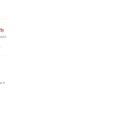
5)
дент
.
ы и