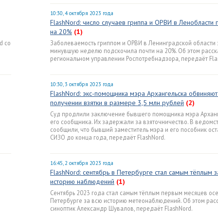
10:30, 4 октября 2023 года
FlashNord: число случаев гриппа и ОРВИ в Ленобласти
на 20%
(1)
d со
Заболеваемость гриппом и ОРВИ в Ленинградской области 
минувшую неделю подскочила почти на 20%. Об этом расск
региональном управлении Роспотребнадзора, передаёт Fla
10:30, 3 октября 2023 года
FlashNord: экс-помощника мэра Архангельска обвиняют
получении взятки в размере 3,5 млн рублей
(2)
Суд продлили заключение бывшего помощника мэра Арханг
его сообщника. Их задержали за взяточничество. В ведомс
сообщили, что бывший заместитель мэра и его пособник ост
СИЗО до конца года, передаёт FlashNord.
16:45, 2 октября 2023 года
FlashNord: cентябрь в Петербурге стал самым тёплым з
историю наблюдений
(1)
Сентябрь 2023 года стал самым тёплым первым месяцев осе
Петербурге за всю историю метеонаблюдений. Об этом рас
синоптик Александр Шувалов, передаёт FlashNord.