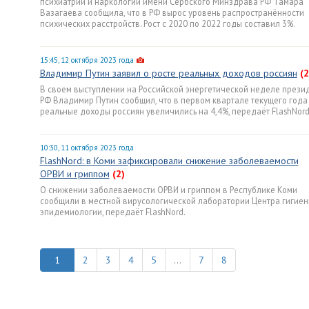
психиатрии и наркологии имени Сербского Минздрава РФ Тамара
Вазагаева сообщила, что в РФ вырос уровень распространённости
психических расстройств. Рост с 2020 по 2022 годы составил 3%.
15:45, 12 октября 2023 года
Владимир Путин заявил о росте реальных доходов россиян
(2
В своем выступлении на Российской энергетической неделе прези
РФ Владимир Путин сообщил, что в первом квартале текущего года
реальные доходы россиян увеличились на 4,4%, передаёт FlashNord
10:30, 11 октября 2023 года
FlashNord: в Коми зафиксировали снижение заболеваемости
ОРВИ и гриппом
(2)
О снижении заболеваемости ОРВИ и гриппом в Республике Коми
сообщили в местной вирусологической лаборатории Центра гигиен
эпидемиологии, передаёт FlashNord.
2
3
4
5
...
7
8