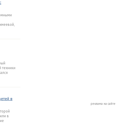
с
домными
хмеевой,
рый
 техники
зался
детей в
реклама на сайте
оторой
или в
ние