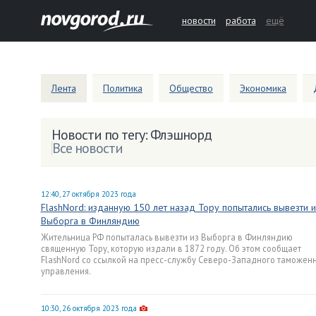
новости
работа
ещё
Лента
Политика
Общество
Экономика
Новости по тегу: Флэшнорд
Все новости
12:40, 27 октября 2023 года
FlashNord: изданную 150 лет назад Тору попытались вывезти и
Выборга в Финляндию
Жительница РФ попыталась вывезти из Выборга в Финляндию
священную Тору, которую издали в 1872 году. Об этом сообщает
FlashNord со ссылкой на пресс-службу Северо-Западного таможен
управления.
10:30, 26 октября 2023 года