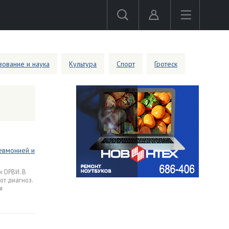
ование и наука
Культура
Спорт
Гротеск
невмонией и
и ОРВИ. В
от диагноз.
я