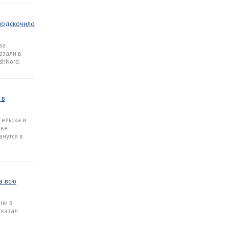
 подскочило
за
азали в
shNord.
 в
ельска и
тве
анутся в
а всю
ни в
сказал