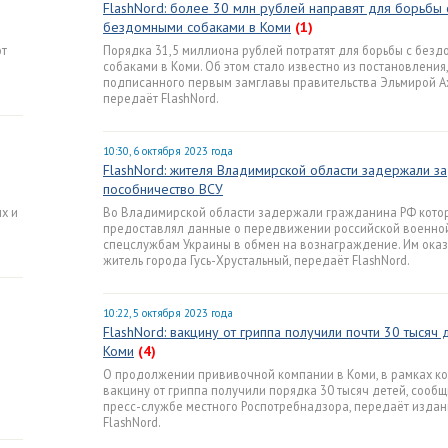
FlashNord: более 30 млн рублей направят для борьбы 
бездомными собаками в Коми
(1)
от
Порядка 31,5 миллиона рублей потратят для борьбы с без
собаками в Коми. Об этом стало известно из постановления,
подписанного первым замглавы правительства Эльмирой А
передаёт FlashNord.
10:30, 6 октября 2023 года
FlashNord: жителя Владимирской области задержали за
пособничество ВСУ
х и
Во Владимирской области задержали гражданина РФ кото
предоставлял данные о передвижении российской военной
спецслужбам Украины в обмен на вознаграждение. Им ока
житель города Гусь-Хрустальный, передаёт FlashNord.
10:22, 5 октября 2023 года
FlashNord: вакцину от гриппа получили почти 30 тысяч 
Коми
(4)
О продолжении прививочной компании в Коми, в рамках к
вакцину от гриппа получили порядка 30 тысяч детей, сообщ
пресс-службе местного Роспотребнадзора, передаёт изда
FlashNord.