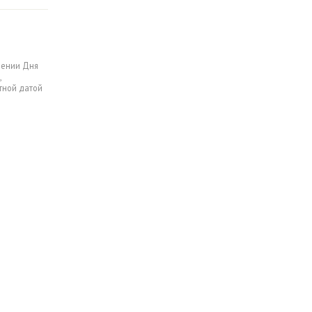
лении Дня
,
тной датой