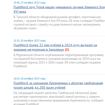
15:45, 23 октября 2023 года
FlashNord: под Тулой нашли уникальное оружие ближнего боя
XVI века
В Тульской области обнаружили редкий артефакт, известный как
клевец — оружие ближнего боя XVI века. Об этом сообщает FlashNor
ссылкой на пресс-службу государственного музея-заповедника
«Куликово поле».
15:15, 20 октября 2023 года
FlashNord: более 32 млн рублей в 2024 году выделят на
оказание медпомощи в Заполярье
(1)
В Мурманской области опубликовали территориальную программу
госгарантий бесплатного оказания медпомощи на 2024 год и на
плановый период 2025 и 2026 годов. Об этом сообщает издание
FlashNord.
16:15, 18 октября 2023 года
FlashNord: за склонение беременных к абортам тамбовчанам
грозит штраф до 200 тысяч рублей
На следующей неделе депутаты Тамбовской областной думы
рассмотрят законопроект, внесённый главой региона, о запрете
склонения к искусственному прерыванию беременности, сообщает
издание FlashNord.