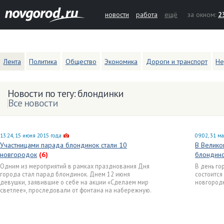
новости
работа
ещё
за окном:
2
Лента
Политика
Общество
Экономика
Дороги и транспорт
Не
Новости по тегу: блондинки
Все новости
13:24, 15 июня 2015 года
09:02, 31 м
Участницами парада блондинок стали 10
В Велико
новгородок
(6)
блондин
Одним из мероприятий в рамках празднования Дня
В день го
города стал парад блондинок. Днем 12 июня
состоится
девушки, заявившие о себе на акции «Сделаем мир
новгородк
светлее», проследовали от фонтана на набережную.