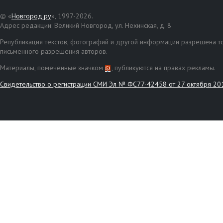
© «
Новгород.ру
», 1997-2026.
Адрес редакции: Великий Новгород, ул. Нехинская, д. 8
Републикация текстов, фотографий и другой информации разрешена то
письменного разрешения авторов.
Материалы, помеченные значком
, публикуются на правах рекламы.
Свидетельство о регистрации СМИ Эл № ФС77-42458 от 27 октября 20