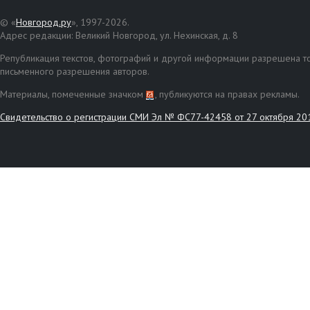
© «
Новгород.ру
», 1997-2026.
Адрес редакции: Великий Новгород, ул. Нехинская, д. 8
Републикация текстов, фотографий и другой информации разрешена то
письменного разрешения авторов.
Материалы, помеченные значком
, публикуются на правах рекламы.
Свидетельство о регистрации СМИ Эл № ФС77-42458 от 27 октября 20