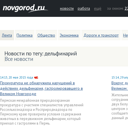
новости
работа
ещё
за окном:
2
Лента
Политика
Общество
Экономика
Дороги и транспорт
Не
Новости по тегу: дельфинарий
Все новости
14:13, 20 мая 2015 года
15:14, 29 а
Прокуратура не обнаружила нарушений в
Вокруг д
действиях дельфинария, гастролировавшего в
Великом 
Великом Новгороде
Жительниц
сотрудни
Пермская межрайонная природоохранная
двух белу
прокуратура с участием специалистов управлений
центром з
Россельхознадзора и Росприроднадзора по
сообщаетс
Пермскому краю проверила условия содержания
данный д
животных в передвижном дельфинарии, который
приехал с гастролями в Пермь.