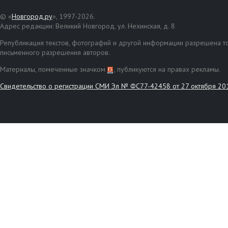
© «
Новгород.ру
», 1997-2026.
Адрес редакции: Великий Новгород, ул. Нехинская, д. 8
Републикация текстов, фотографий и другой информации разрешена то
письменного разрешения авторов.
Материалы, помеченные значком
, публикуются на правах рекламы.
Свидетельство о регистрации СМИ Эл № ФС77-42458 от 27 октября 20