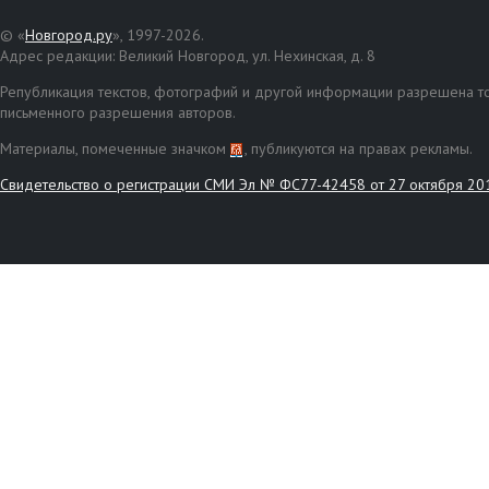
© «
Новгород.ру
», 1997-2026.
Адрес редакции: Великий Новгород, ул. Нехинская, д. 8
Републикация текстов, фотографий и другой информации разрешена то
письменного разрешения авторов.
Материалы, помеченные значком
, публикуются на правах рекламы.
Свидетельство о регистрации СМИ Эл № ФС77-42458 от 27 октября 20