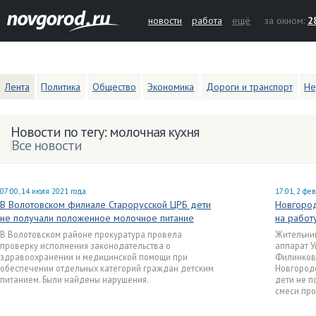
новости
работа
ещё
за окном:
2
Лента
Политика
Общество
Экономика
Дороги и транспорт
Не
Новости по тегу: молочная кухня
Все новости
07:00, 14 июля 2021 года
17:01, 2 фе
В Волотовском филиале Старорусской ЦРБ дети
Новгород
не получали положенное молочное питание
на работ
В Волотовском районе прокуратура провела
Жительни
проверку исполнения законодательства о
аппарат 
здравоохранении и медицинской помощи при
Филинково
обеспечении отдельных категорий граждан детским
Новгородс
питанием. Были найдены нарушения.
дети не п
смеси пр