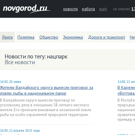
новости
работа
ещё
за окном:
1
Лента
Политика
Общество
Экономика
Дороги и транспорт
Не
Новости по тегу: нацпарк
Все новости
16:30, 20 июля
11:00, 22 о
Жителю Валдайского округа вынесли приговор за
В Карели
ловлю рыбы в национальном парке
«Воттова
В Валдайском округе вынесли приговор по
В Республ
уголовному делу в отношении 38-летнего местного
природная
жителя. Его признали виновным в незаконной ловле
националь
рыбы на особо охраняемой природной территории.
правитель
премьер-
16:30, 22 апреля 2025 года