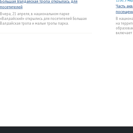
12:00, 5 ма
Большая Валдайская тропа открылась для
Часть ак
посетителей
посещен
Вчера, 21 апреля, в национальном парке
«Валдайский» открылись для посетителей Большая
В национа
Валдайская тропа и малые тропы парка.
на террит
образован
включает 