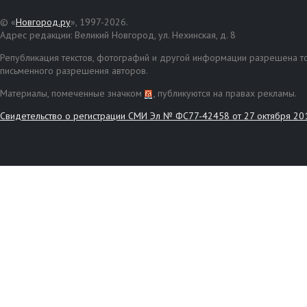
© «
Новгород.ру
», 1997-2026.
Адрес редакции: Великий Новгород, ул. Нехинская, д. 8
Републикация текстов, фотографий и другой информации разрешена то
письменного разрешения авторов.
Материалы, помеченные значком
, публикуются на правах рекламы.
Свидетельство о регистрации СМИ Эл № ФС77-42458 от 27 октября 20