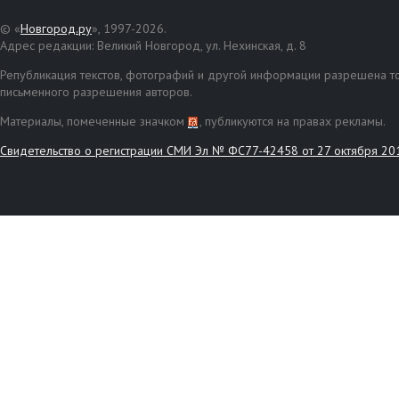
© «
Новгород.ру
», 1997-2026.
Адрес редакции: Великий Новгород, ул. Нехинская, д. 8
Републикация текстов, фотографий и другой информации разрешена то
письменного разрешения авторов.
Материалы, помеченные значком
, публикуются на правах рекламы.
Свидетельство о регистрации СМИ Эл № ФС77-42458 от 27 октября 20