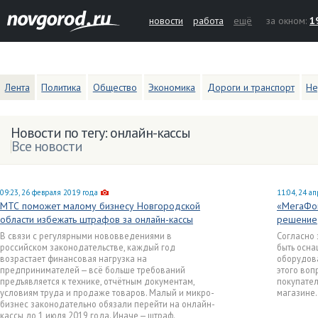
новости
работа
ещё
за окном:
1
Лента
Политика
Общество
Экономика
Дороги и транспорт
Не
Новости по тегу: онлайн-кассы
Все новости
09:23, 26 февраля 2019 года
11:04, 24 а
МТС поможет малому бизнесу Новгородской
«МегаФон
области избежать штрафов за онлайн-кассы
решение
В связи с регулярными нововведениями в
Согласно 
российском законодательстве, каждый год
быть осн
возрастает финансовая нагрузка на
оборудов
предпринимателей — всё больше требований
этого воп
предъявляется к технике, отчётным документам,
покупател
условиям труда и продаже товаров. Малый и микро-
магазине.
бизнес законодательно обязали перейти на онлайн-
кассы до 1 июля 2019 года. Иначе — штраф.