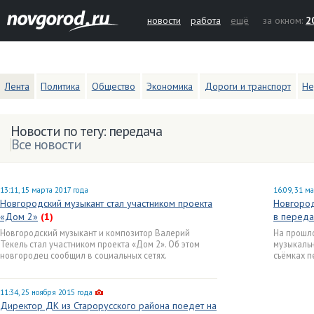
новости
работа
ещё
за окном:
2
Лента
Политика
Общество
Экономика
Дороги и транспорт
Не
Новости по тегу: передача
Все новости
13:11, 15 марта 2017 года
16:09, 31 м
Новгородский музыкант стал участником проекта
Новгород
«Дом 2»
(1)
в переда
Новгородский музыкант и композитор Валерий
На прошло
Текель стал участником проекта «Дом 2». Об этом
музыкальн
новгородец сообщил в социальных сетях.
съёмках п
11:34, 25 ноября 2015 года
Директор ДК из Старорусского района поедет на