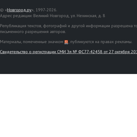
© «
Новгород.ру
», 1997-2026.
Адрес редакции: Великий Новгород, ул. Нехинская, д. 8
Републикация текстов, фотографий и другой информации разрешена то
письменного разрешения авторов.
Материалы, помеченные значком
, публикуются на правах рекламы.
Свидетельство о регистрации СМИ Эл № ФС77-42458 от 27 октября 20