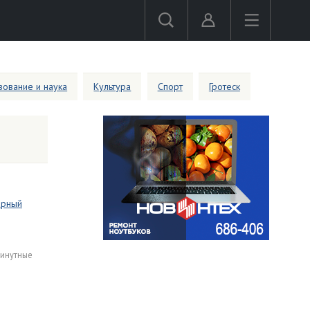
ование и наука
Культура
Спорт
Гротеск
арный
минутные