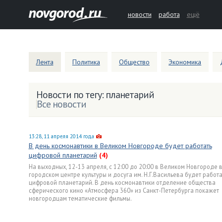
новости
работа
ещё
Лента
Политика
Общество
Экономика
Новости по тегу: планетарий
Все новости
13:28, 11 апреля 2014 года
В день космонавтики в Великом Новгороде будет работать
цифровой планетарий
(4)
На выходных, 12-13 апреля, с 12:00 до 20:00 в Великом Новгороде 
городском центре культуры и досуга им. Н.Г.Васильева будет работа
цифровой планетарий. В день космонавтики отделение общества
сферического кино «Атмосфера 360» из Санкт-Петербурга покажет
новгородцам тематические фильмы.