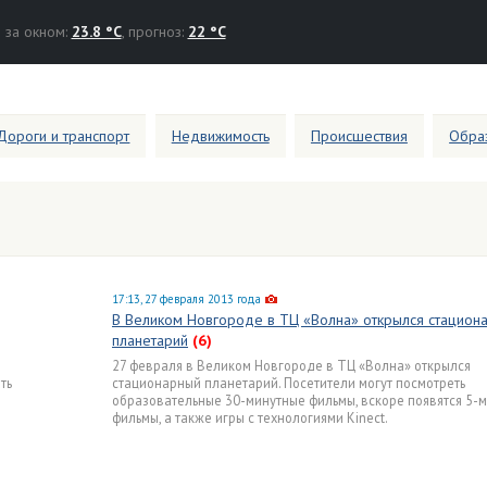
за окном:
23.8 °C
, прогноз:
22 °C
Дороги и транспорт
Недвижимость
Происшествия
Образ
17:13, 27 февраля 2013 года
В Великом Новгороде в ТЦ «Волна» открылся стацион
планетарий
(6)
в
27 февраля в Великом Новгороде в ТЦ «Волна» открылся
ть
стационарный планетарий. Посетители могут посмотреть
образовательные 30-минутные фильмы, вскоре появятся 5-
фильмы, а также игры с технологиями Kinect.