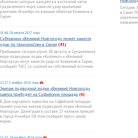
Новгоро
«Колпино», которые находятся в восточной части
Средиземного моря, нанесли удар крылатыми
Сегодня, 
ракетами «Калибр» по важным объектам боевиков в
в Санкт-П
Сирии.
церемони
название
15:46, 28 августа 2017 года
Субмарина «Великий Новгород» может нанести
удар по террористам в Сирии
(41)
Прибывшие сегодня утром, 28 августа, в Средиземное
море подводные лодки «Колпино» и «Великий
Новгород» могут нанести удар по боевикам в Сирии,
сообщает ТАСС со ссылкой на собственный источник.
12:27, 3 ноября 2016 года
Экипаж подводной лодки «Великий Новгород»
завтра прибудет на Софийскую площадь
(6)
В Дне народного единства на Софийской площади
примет участие экипаж подводной лодки «Великий
Новгород». Делегация в составе 23 человек приедет
в город 4 ноября. Об этом сообщает пресс-центр
мэрии.
11:15, 24 октября 2016 года