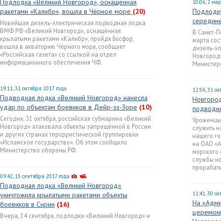
Подлодка «Великий Новгород», оснащённая
10:06, 2 ма
ракетами «Калибр», вошла в Чёрное море
(20)
Подлодку
середине
Новейшая дизель-электрическая подводная лодка
ВМФ РФ «Великий Новгород», оснащённая
В Санкт-П
крылатыми ракетами «Калибр», пройдя Босфор,
марта сос
вошла в акваторию Чёрного моря, сообщает
дизель-э
«Российская газета» со ссылкой на отдел
Новгород»
информационного обеспечения ЧФ.
Министер
19:11, 31 октября 2017 года
12:56, 31 о
Подводная лодка «Великий Новгород» нанесла
Новгород
удар по объектам боевиков в Дейр-эз-Зоре
(10)
подводно
Сегодня, 31 октября, российская субмарина «Великий
Уроженцы 
Новгород» атаковала объекты запрещённой в России
служить н
и других странах терорристической группировки
нашего го
«Исламское государство». Об этом сообщило
на ОАО «
Министерство обороны РФ.
морского 
службы но
прорабаты
09:42, 15 сентября 2017 года
Подводная лодка «Великий Новгород»
11:41, 30 о
уничтожила крылатыми ракетами объекты
На «Адми
боевиков в Сирии
(16)
церемони
Вчера, 14 сентября, подлодки «Великий Новгород» и