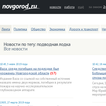
новости
работа
ещё
за окном:
2
Лента
Политика
Общество
Экономика
Дороги и транспорт
Не
Новости по тегу: подводная лодка
Все новости
10:45, 3 июля 2019 года
10:42, 18 м
Baza: среди погибших на подлодке был
Следстве
уроженец Новгородской области
(17)
Бобрышев
спуска п
Издание Baza со ссылкой на собственный источник
назвало имена двух моряков, погибших в результате
Сегодня, 
пожара на научно-исследовательском
спуск на 
глубоководном аппарате.
Мэр Юрий 
мероприят
19:05, 27 марта 2019 года