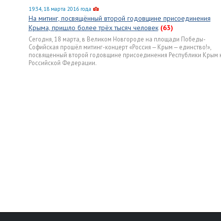
19:34, 18 марта 2016 года
На митинг, посвящённый второй годовщине присоединения
Крыма, пришло более трёх тысяч человек
(63)
Сегодня, 18 марта, в Великом Новгороде на площади Победы-
Софийская прошёл митинг-концерт «Россия — Крым — единство!»,
посвященный второй годовщине присоединения Республики Крым 
Российской Федерации.