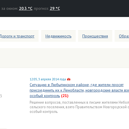
за окном:
20.3 °C
, прогноз:
29 °C
Дороги и транспорт
Недвижимость
Происшествия
Образ
12:05, 3 апреля 2014 года
Ситуацию в Любытинском районе, где жители просят
присоединить их к Ленобласти, новгородские власти вз
особый контроль
(21)
23
Решение вопросов, поставленных в письме жителями Небол
сельского поселения, взято Правительством Новгородской 
я
особый контроль.