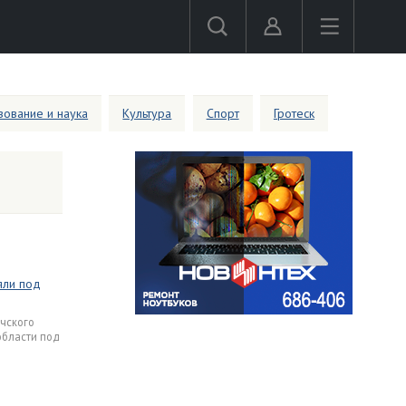
ование и наука
Культура
Спорт
Гротеск
яли под
чского
области под