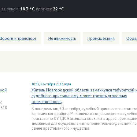
за окном:
18.3 °C
, прогноз:
22 °C
Дороги и транспорт
Недвижимость
Происшествия
Образ
10:17, 2 октября 2013 года
ткой
Житель Новгородской области замахнулся табуреткой 
судебного пристава: ему может грозить уголовная
ответственность
К
 318
В понедельник, 30 сентября, судебный пристав-исполнител
Боровичского района Малышева в сопровождении судебно
пристава по ОУПДС Васильева выехали в адрес проживан
должницы для осуществления исполнительных действий по
ранее арестованного имущества.