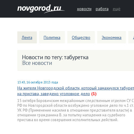
новости
работа
ещё
Лента
Политика
Общество
Экономика
Новости по тегу: табуретка
Все новости
13:43, 16 октября 2013 года
На жителя Новгородской области, который замахнулся табуре
на пристава, заведено уголовное дело
(1)
15 октября Боровичским межрайонным следственным отделом СУ С
РФ по Новгородской области возбуждено уголовное дело по ч.1 ст.
УК РФ (Применение насилия в отношении представителя власти) в
отношении гражданина В. за попытку нападения на судебного
пристава во время совершения исполнительных действий.