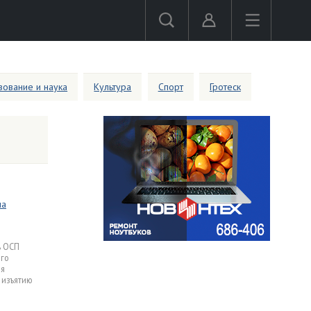
ование и наука
Культура
Спорт
Гротеск
на
ь ОСП
го
ия
 изъятию