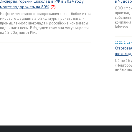
Эксперты: горький шоколад в РФ в 2024 году
в Чудово
может подорожать на 80%
(7)
ООО «Мон’
производ
На фоне рекордного подорожания какао-бобов из-за
собственн
мирового дефицита этой культуры производители
компания 
промышленного шоколада и российские кондитеры
Johnson.
поднимают цены. В будущем году они могут вырасти
на 15-20%, пишет РБК.
10:21, 1 де
Стартова
шоколад
С 1 по 16
«Новгород
люблю шо