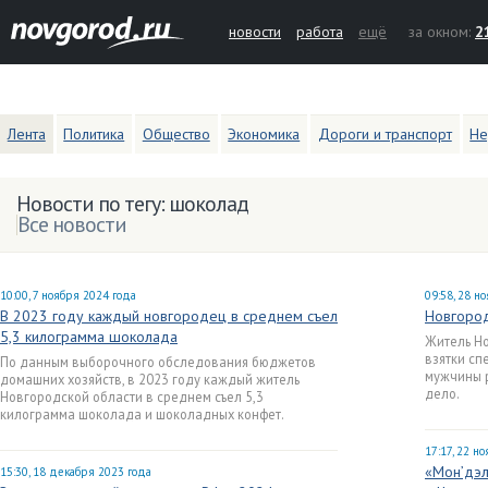
новости
работа
ещё
за окном:
2
Лента
Политика
Общество
Экономика
Дороги и транспорт
Не
Новости по тегу: шоколад
Все новости
10:00, 7 ноября 2024 года
09:58, 28 н
В 2023 году каждый новгородец в среднем съел
Новгород
5,3 килограмма шоколада
Житель Но
взятки сп
По данным выборочного обследования бюджетов
мужчины 
домашних хозяйств, в 2023 году каждый житель
дело.
Новгородской области в среднем съел 5,3
килограмма шоколада и шоколадных конфет.
17:17, 22 н
«Мон’дэл
15:30, 18 декабря 2023 года