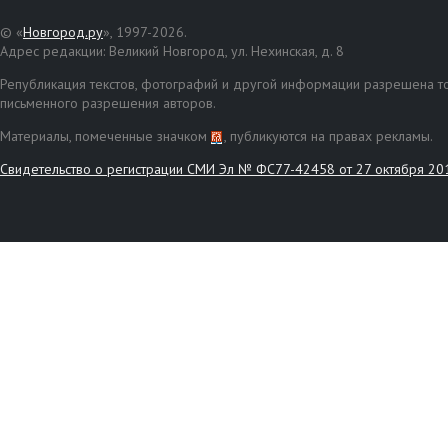
© «
Новгород.ру
», 1997-2026.
Адрес редакции: Великий Новгород, ул. Нехинская, д. 8
Републикация текстов, фотографий и другой информации разрешена то
письменного разрешения авторов.
Материалы, помеченные значком
, публикуются на правах рекламы.
Свидетельство о регистрации СМИ Эл № ФС77-42458 от 27 октября 20