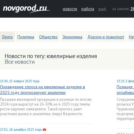
новости
работа
ещё
за окном:
2
Лента
Политика
Общество
Экономика
Дороги и транспорт
Не
Новости по тегу: ювелирные изделия
Все новости
15:30, 15 января 2025 года
13:25, 5 фе
Охлаждение спроса на ювелирные изделия в
Полиция 
2025 году прогнозируют аналитики
ограбивш
Продажи ювелирной продукции в рознице по итогам
Сотрудник
2024 года вырастут на 26-30%, но в 2025 году темпы
розыска У
роста ощутимо замедлятся. Такой прогноз дают
Чудовско
участники рынка и аналитики, пишут Ведомости.
подозрева
территори
17:01, 18 декабря 2023 года