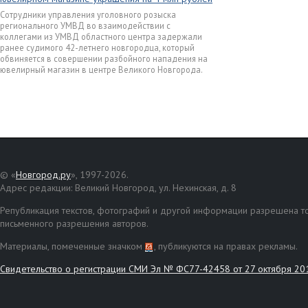
Сотрудники управления уголовного розыска
регионального УМВД во взаимодействии с
коллегами из УМВД областного центра задержали
ранее судимого 42-летнего новгородца, который
обвиняется в совершении разбойного нападения на
ювелирный магазин в центре Великого Новгорода.
© «
Новгород.ру
», 1997-2026.
Адрес редакции: Великий Новгород, ул. Нехинская, д. 8
Републикация текстов, фотографий и другой информации разрешена то
письменного разрешения авторов.
Материалы, помеченные значком
, публикуются на правах рекламы.
Свидетельство о регистрации СМИ Эл № ФС77-42458 от 27 октября 20