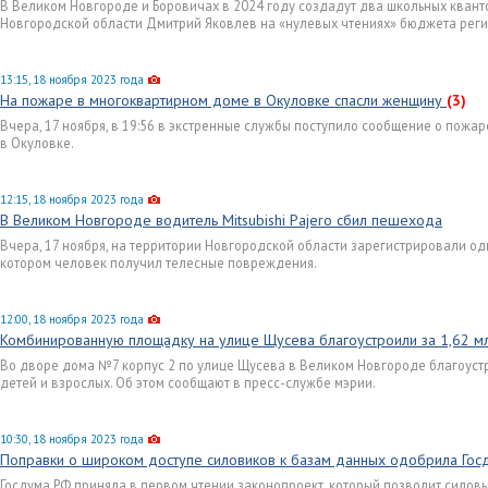
В Великом Новгороде и Боровичах в 2024 году создадут два школьных квант
Новгородской области Дмитрий Яковлев на «нулевых чтениях» бюджета реги
13:15, 18 ноября 2023 года
На пожаре в многоквартирном доме в Окуловке спасли женщину
(3)
Вчера, 17 ноября, в 19:56 в экстренные службы поступило сообщение о пожа
в Окуловке.
12:15, 18 ноября 2023 года
В Великом Новгороде водитель Mitsubishi Pajero сбил пешехода
Вчера, 17 ноября, на территории Новгородской области зарегистрировали о
котором человек получил телесные повреждения.
12:00, 18 ноября 2023 года
Комбинированную площадку на улице Щусева благоустроили за 1,62 м
Во дворе дома №7 корпус 2 по улице Щусева в Великом Новгороде благоус
детей и взрослых. Об этом сообщают в пресс-службе мэрии.
10:30, 18 ноября 2023 года
Поправки о широком доступе силовиков к базам данных одобрила Гос
Госдума РФ приняла в первом чтении законопроект, который позволит силов