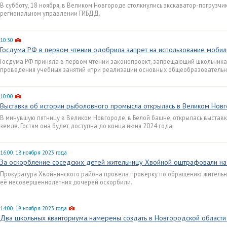
В субботу, 18 ноября, в Великом Новгороде столкнулись экскаватор-погрузчи
региональном управлении ГИБДД.
10:30
Госдума РФ в первом чтении одобрила запрет на использование мобил
Госдума РФ приняла в первом чтении законопроект, запрещающий школьника
проведения учебных занятий «при реализации основных общеобразовательн
10:00
Выставка об истории рыболовного промысла открылась в Великом Нов
В минувшую пятницу в Великом Новгороде, в Белой башне, открылась выстав
земле. Гостям она будет доступна до конца июня 2024 года.
16:00, 18 ноября 2023 года
За оскорбление соседских детей жительницу Хвойной оштрафовали н
Прокуратура Хвойнинского района провела проверку по обращению жительни
её несовершеннолетних дочерей оскорбили.
14:00, 18 ноября 2023 года
Два школьных кванториума намерены создать в Новгородской области