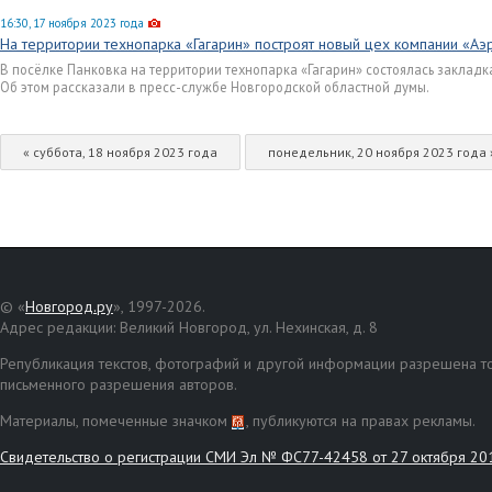
16:30, 17 ноября 2023 года
На территории технопарка «Гагарин» построят новый цех компании «
В посёлке Панковка на территории технопарка «Гагарин» состоялась заклад
Об этом рассказали в пресс-службе Новгородской областной думы.
« суббота, 18 ноября 2023 года
понедельник, 20 ноября 2023 года 
© «
Новгород.ру
», 1997-2026.
Адрес редакции: Великий Новгород, ул. Нехинская, д. 8
Републикация текстов, фотографий и другой информации разрешена то
письменного разрешения авторов.
Материалы, помеченные значком
, публикуются на правах рекламы.
Свидетельство о регистрации СМИ Эл № ФС77-42458 от 27 октября 20