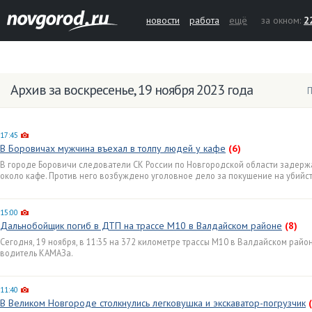
новости
работа
ещё
за окном:
2
Архив за воскресенье, 19 ноября 2023 года
П
17:45
В Боровичах мужчина въехал в толпу людей у кафе
(6)
В городе Боровичи следователи СК России по Новгородской области задерж
около кафе. Против него возбуждено уголовное дело за покушение на убийст
15:00
Дальнобойщик погиб в ДТП на трассе М10 в Валдайском районе
(8)
Сегодня, 19 ноября, в 11:35 на 372 километре трассы М10 в Валдайском райо
водитель КАМАЗа.
11:40
В Великом Новгороде столкнулись легковушка и экскаватор-погрузчик