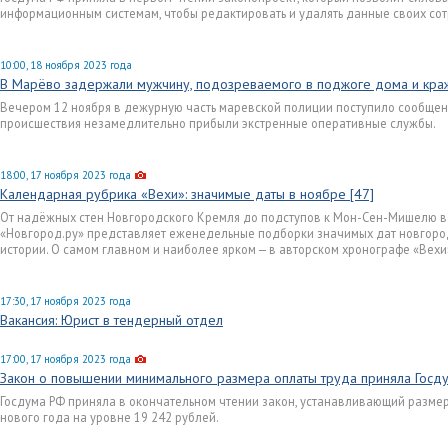
информационным системам, чтобы редактировать и удалять данные своих со
10:00, 18 ноября 2023 года
В Марёво задержали мужчину, подозреваемого в поджоге дома и кра
Вечером 12 ноября в дежурную часть маревской полиции поступило сообщен
происшествия незамедлительно прибыли экстренные оперативные службы.
18:00, 17 ноября 2023 года
Календарная рубрика «Вехи»: значимые даты в ноябре [47]
От надёжных стен Новгородского Кремля до подступов к Мон-Сен-Мишелю в
«Новгород.ру» представляет еженедельные подборки значимых дат новгоро
истории. О самом главном и наиболее ярком — в авторском хронографе «Вехи
17:30, 17 ноября 2023 года
Вакансия: Юрист в тендерный отдел
17:00, 17 ноября 2023 года
Закон о повышении минимального размера оплаты труда приняла Гос
Госдума РФ приняла в окончательном чтении закон, устанавливающий разме
нового года на уровне 19 242 рублей.