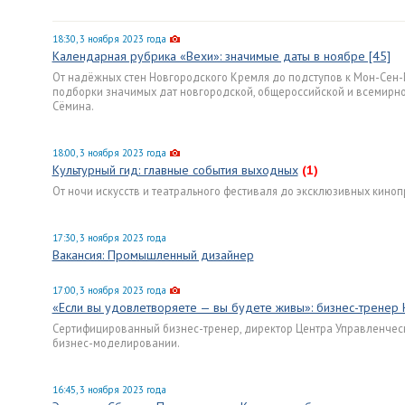
18:30, 3 ноября 2023 года
Календарная рубрика «Вехи»: значимые даты в ноябре [45]
От надёжных стен Новгородского Кремля до подступов к Мон-Сен
подборки значимых дат новгородской, общероссийской и всемирной
Сёмина.
18:00, 3 ноября 2023 года
Культурный гид: главные события выходных
(1)
От ночи искусств и театрального фестиваля до эксклюзивных кинопр
17:30, 3 ноября 2023 года
Вакансия: Промышленный дизайнер
17:00, 3 ноября 2023 года
«Если вы удовлетворяете — вы будете живы»: бизнес-тренер 
Сертифицированный бизнес-тренер, директор Центра Управленческ
бизнес-моделировании.
16:45, 3 ноября 2023 года