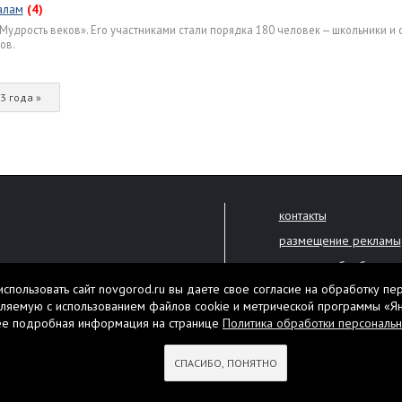
алам
(4)
удрость веков». Его участниками стали порядка 180 человек — школьники и 
ов.
3 года »
контакты
размещение рекламы
политика обработки 
решена только с письменного
спользовать сайт novgorod.ru вы даете свое согласие на обработку пе
Настоящий ресурс мо
ляемую с использованием файлов cookie и метрической программы «Я
екламы.
ее подробная информация на странице
Политика обработки персональ
Нашли ошибку? Выдели
тября 2010 года
СПАСИБО, ПОНЯТНО