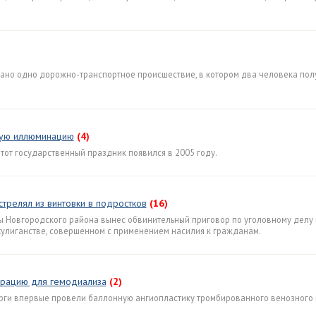
вано одно дорожно-транспортное происшествие, в котором два человека пол
ную иллюминацию
(4)
Этот государственный праздник появился в 2005 году.
трелял из винтовки в подростков
(16)
ы Новгородского района вынес обвинительный приговор по уголовному делу 
хулиганстве, совершенном с применением насилия к гражданам.
ерацию для гемодиализа
(2)
урги впервые провели баллонную ангиопластику тромбированного венозного