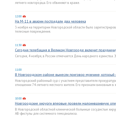
летнего новгородца. Его обвиняют в краже.
12:00
На М-11 в аварии пострадали два человека
3 ноября на территории Новгородской области было зарегистриро
телесные повреждения.
11:30
Сегодня телебашня в Великом Новгороде включит празднич
Сегодня, 4 ноября, в России отмечается День народного единства. 
11:00
В Новгородском районе вынесли приговор мужчине, который с
Новгородский районный суд с участием представителя прокуратур
отношении 74-летнего местного жителя. Его признали виновным в 
10:00
Новгородские хирурги впервые провели малоинвазивную оп
В Новгородской областной клинической больнице сосудистые хир
АВ-фистулы для системного гемодиализа.