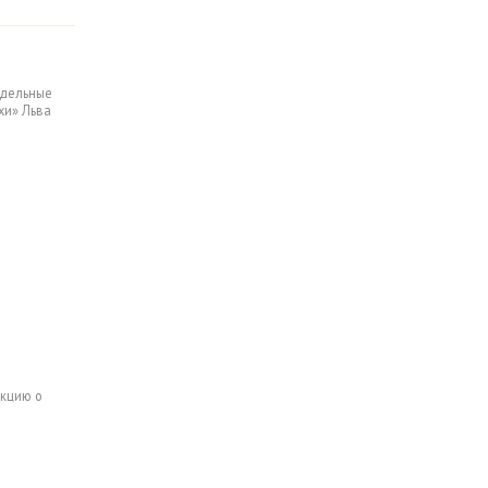
едельные
хи» Льва
екцию о