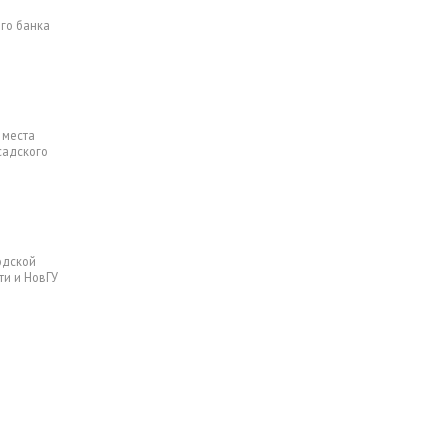
го банка
 места
садского
одской
ти и НовГУ