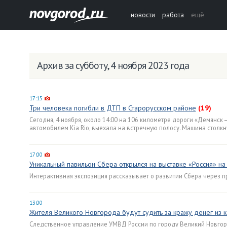
новости
работа
ещё
Архив за субботу, 4 ноября 2023 года
17:15
Три человека погибли в ДТП в Старорусском районе
(19)
Сегодня, 4 ноября, около 14:00 на 106 километре дороги «Демянск 
автомобилем Kia Rio, выехала на встречную полосу. Машина столкну
17:00
Уникальный павильон Сбера открылся на выставке «Россия» н
Интерактивная экспозиция рассказывает о развитии Сбера через п
13:00
Жителя Великого Новгорода будут судить за кражу денег из 
Следственное управление УМВД России по городу Великий Новгор