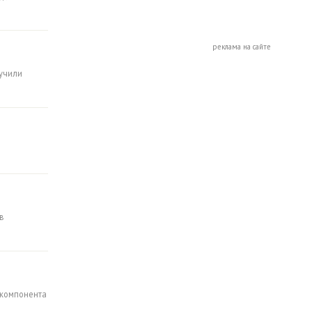
реклама на сайте
учили
в
 компонента