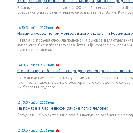
Эксперты Сбера и Правительства Коми разработали предлож
В Сыктывкаре прошла первая в СЗФО дизайн-сессия Сбера по ИИ-
Сбербанка Виктор Вентимилла Алонсо и глава Республики Коми Вл
16:30, 3 ноября 2023 года
Новым руководителем Новгородского отделения Российского 
Наталья Григорьева сложила полномочия руководителя отделения Р
жительства. С сентября этого года Наталья Григорьева приказом 
музея-заповедника.
16:00, 3 ноября 2023 года
В «ТНС энерго Великий Новгород» прошел тренинг по повыше
Сотрудники компании приняли участие в тренинге по повышению к
технической школы в рамках трехстороннего соглашения о сотруд
им. Ярослава Мудрого.
15:45, 3 ноября 2023 года
На пожаре в Хвойнинском районе погиб человек
Сегодня в 14:16 в экстренные службы поступило сообщение о пож
15:30, 3 ноября 2023 года