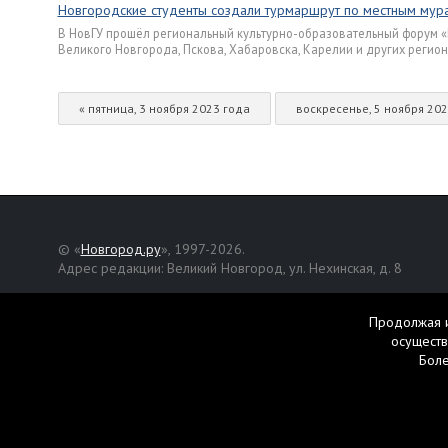
Новгородские студенты создали турмаршрут по местным мур
В НовГУ прошёл региональный культурно-образовательный форум «М
Великого Новгорода, Пскова, Хабаровска, Карелии и других регион
« пятница, 3 ноября 2023 года
воскресенье, 5 ноября 202
© «
Новгород.ру
», 1997-2026.
Адрес редакции: Великий Новгород, ул. Нехинская, д. 8
Републикация текстов, фотографий и другой информации раз
разрешения авторов.
Продолжая и
осуществ
Материалы, помеченные значком
, публикуются на правах р
Бол
Свидетельство о регистрации СМИ Эл № ФС77-42458 от 27 ок