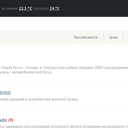
за окном:
22.3 °C
, прогноз:
24 °C
Прислать новость
Архив
— Старая Русса — Сольцы» в Старорусском районе девушка 2000 года рождения
лась с автомобилем Ford Focus.
а ВДНХ
ризму желаний и потребностей жителей страны.
кафе
(3)
од завершило расследование уголовного дела в отношении неоднократно с