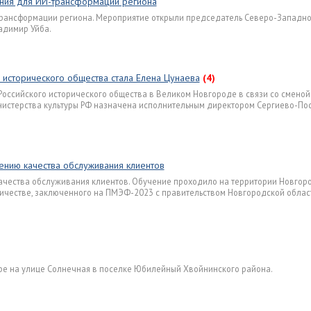
ения для ИИ-трансформации региона
трансформации региона. Мероприятие открыли председатель Северо-Западно
адимир Уйба.
исторического общества стала Елена Цунаева
(4)
оссийского исторического общества в Великом Новгороде в связи со сменой
Министерства культуры РФ назначена исполнительным директором Сергиево-По
нию качества обслуживания клиентов
ачества обслуживания клиентов. Обучение проходило на территории Новгор
ничестве, заключенного на ПМЭФ-2023 с правительством Новгородской облас
аре на улице Солнечная в поселке Юбилейный Хвойнинского района.