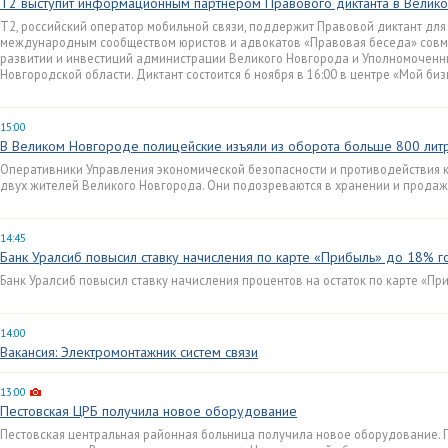
Т2 выступит информационным партнером Правового диктанта в Велик
T2, российский оператор мобильной связи, поддержит Правовой диктант дл
международным сообществом юристов и адвокатов «Правовая беседа» совме
развитии и инвестиций администрации Великого Новгорода и Уполномочен
Новгородской области. Диктант состоится 6 ноября в 16:00 в центре «Мой биз
15:00
В Великом Новгороде полицейские изъяли из оборота больше 800 лит
Оперативники Управления экономической безопасности и противодействия
двух жителей Великого Новгорода. Они подозреваются в хранении и продаж
14:45
Банк Уралсиб повысил ставку начисления по карте «Прибыль» до 18% 
Банк Уралсиб повысил ставку начисления процентов на остаток по карте «Пр
14:00
Вакансия: Электромонтажник систем связи
13:00
Пестовская ЦРБ получила новое оборудование
Пестовская центральная районная больница получила новое оборудование. 