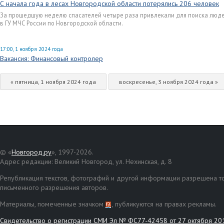
С начала года в лесах Новгородской области потерялись 206 человек
За прошедшую неделю спасателей четыре раза привлекали для поиска людей
в ГУ МЧС России по Новгородской области.
17:00, 1 ноября 2024 года
Вакансия: Финансовый контролер
« пятница, 1 ноября 2024 года
воскресенье, 3 ноября 2024 года »
© «
Новгород.ру
», 1997-2026.
Адрес редакции: Великий Новгород, ул. Нехинская, д. 8
Републикация текстов, фотографий и другой информации разрешена то
письменного разрешения авторов.
Материалы, помеченные значком
, публикуются на правах рекламы.
Свидетельство о регистрации СМИ Эл № ФС77-42458 от 27 октября 20