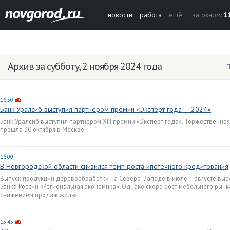
новости
работа
ещё
за окном:
1
Архив за субботу, 2 ноября 2024 года
П
16:30
Банк Уралсиб выступил партнером премии «Эксперт года — 2024»
Банк Уралсиб выступил партнером XIII премии «Эксперт года». Торжественн
прошла 30 октября в Москве.
16:00
В Новгородской области снизился темп роста ипотечного кредитования
Выпуск продукции деревообработки на Северо-Западе в июле — августе выро
Банка России «Региональная экономика». Однако скоро рост мебельного рынк
снижением продаж жилья.
15:45