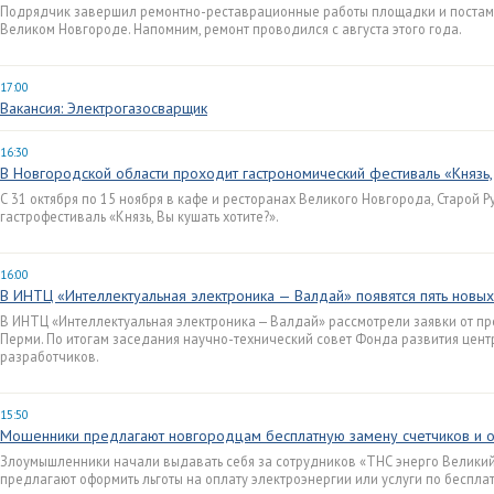
Подрядчик завершил ремонтно-реставрационные работы площадки и постаме
Великом Новгороде. Напомним, ремонт проводился с августа этого года.
17:00
Вакансия: Электрогазосварщик
16:30
В Новгородской области проходит гастрономический фестиваль «Князь,
С 31 октября по 15 ноября в кафе и ресторанах Великого Новгорода, Старой 
гастрофестиваль «Князь, Вы кушать хотите?».
16:00
В ИНТЦ «Интеллектуальная электроника — Валдай» появятся пять новы
В ИНТЦ «Интеллектуальная электроника — Валдай» рассмотрели заявки от пр
Перми. По итогам заседания научно-технический совет Фонда развития цент
разработчиков.
15:50
Мошенники предлагают новгородцам бесплатную замену счетчиков и 
Злоумышленники начали выдавать себя за сотрудников «ТНС энерго Великий
предлагают оформить льготы на оплату электроэнергии или услуги по беспла