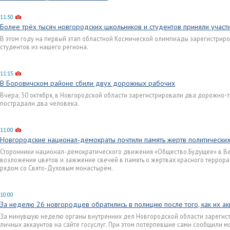
11:30
Более трёх тысяч новгородских школьников и студентов приняли участ
В этом году на первый этап областной Космической олимпиады зарегистриро
студентов из нашего региона.
11:15
В Боровичском районе сбили двух дорожных рабочих
Вчера, 30 октября, в Новгородской области зарегистрировали два дорожно-
пострадали два человека.
11:00
Новгородские национал-демократы почтили память жертв политически
Сторонники национал-демократического движения «Общество.Будущее» в В
возложение цветов и зажжение свечей в память о жертвах красного террора. 
рядом со Свято-Духовым монастырём.
10:00
За неделю 26 новгородцев обратились в полицию после того, как их ак
За минувшую неделю органы внутренних дел Новгородской области зарегис
личных аккаунтов на сайте госуслуг. При этом потерпевшие сами сообщили