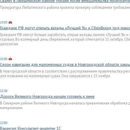
Свалку в Любытинском районе убрали после вмешательства прокурату
Прокуратура Любытинского района провела проверку соблюдения требовани
13:05
Граждане РФ могут открыть вклады «Лучший %» и СберВклад под мак
Граждане РФ смогут больше заработать, открыв вклады линеек «Лучший %» 
годовых. Во всемирный день сбережений, который отмечается 31 октября, С
депозитам.
13:00
Сезон навигации для маломерных судов в Новгородской области закр
В Новгородской области в соответствии с распоряжением правительства рег
для плавания на маломерных судах. Она закрывается с 25 ноября.
12:30
Дороги Великого Новгорода начали готовить к зиме
В Северном районе Великого Новгорода началась превентивная обработка
материалами.
12:00
Вакансия: Консультант-аналитик 1С