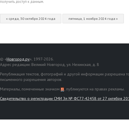
получить доступ к данным.
« среда, 30 октября 2024 года
пятница, 1 ноября 2024 года »
© «
Новгород.ру
», 1997-2026.
Адрес редакции: Великий Новгород, ул. Нехинская, д. 8
Републикация текстов, фотографий и другой информации разрешена то
письменного разрешения авторов.
Материалы, помеченные значком
, публикуются на правах рекламы.
Свидетельство о регистрации СМИ Эл № ФС77-42458 от 27 октября 20