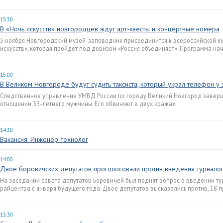
15:30
В «Ночь искусств» новгородцев ждут арт-квесты и концертные номера
3 ноября Новгородский музей-заповедник присоединится к всероссийской к
искусств», которая пройдёт под девизом «Россия объединяет». Программа начн
15:00
В Великом Новгороде будут судить таксиста, который украл телефон у
Следственное управление УМВД России по городу Великий Новгород заверш
отношении 33-летнего мужчины. Его обвиняют в двух кражах.
14:30
Вакансия: Инженер-технолог
14:00
Двое боровичских депутатов проголосовали против введения турналог
На заседании совета депутатов Боровичей был поднят вопрос о введении ту
райцентра с января будущего года. Двое депутатов высказались против, 18 п
13:30