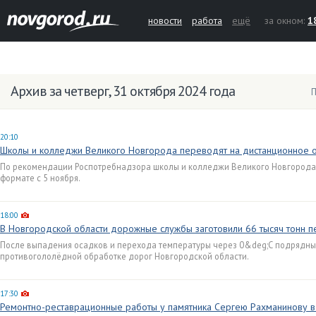
новости
работа
ещё
за окном:
1
Архив за четверг, 31 октября 2024 года
П
20:10
Школы и колледжи Великого Новгорода переводят на дистанционное 
По рекомендации Роспотребнадзора школы и колледжи Великого Новгорода
формате с 5 ноября.
18:00
В Новгородской области дорожные службы заготовили 66 тысяч тонн пе
После выпадения осадков и перехода температуры через 0&deg;С подрядны
противогололёдной обработке дорог Новгородской области.
17:30
Ремонтно-реставрационные работы у памятника Сергею Рахманинову 