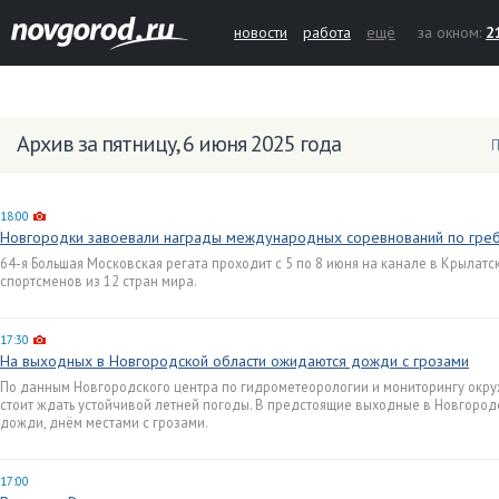
новости
работа
ещё
за окном:
2
Архив за пятницу, 6 июня 2025 года
П
18:00
Новгородки завоевали награды международных соревнований по греб
64-я Большая Московская регата проходит с 5 по 8 июня на канале в Крылатс
спортсменов из 12 стран мира.
17:30
На выходных в Новгородской области ожидаются дожди с грозами
По данным Новгородского центра по гидрометеорологии и мониторингу окр
стоит ждать устойчивой летней погоды. В предстоящие выходные в Новгоро
дожди, днём местами с грозами.
17:00