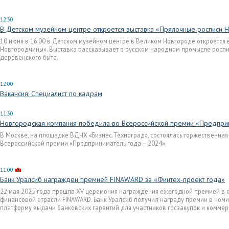
12:30
В Детском музейном центре откроется выставка «Прялочные росписи 
10 июня в 16:00 в Детском музейном центре в Великом Новгороде откроется
Новгородчины». Выставка рассказывает о русском народном промысле роспис
деревенского быта.
12:00
Вакансия: Специалист по кадрам
11:30
Новгородская компания победила во Всероссийской премии «Предпри
В Москве, на площадке ВДНХ «Бизнес.Техноград», состоялась торжественна
Всероссийской премии «Предприниматель года — 2024».
11:00
Банк Уралсиб награжден премией FINAWARD за «Финтех-проект года»
22 мая 2025 года прошла XV церемония награждения ежегодной премией в 
финансовой отрасли FINAWARD. Банк Уралсиб получил награду премии в номи
платформу выдачи банковских гарантий для участников госзакупок и коммер