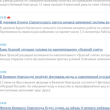
В рамках работы по совершенствованию качества обслуживания потребител
энерго Великий Новгород» 11 июня пройдёт Клиентский день по теме «Элект
15:30
В деревне Буреги Старорусского округа начался капремонт системы в
В деревне Буреги Наговского сельского поселения начались работы по капр
Протяженность линии водоснабжения составляет около 3,5 километра. Работ
15:05
Банк Уралсиб улучшил условия по накопительному «Уралсиб счету»
Банк Уралсиб расширил возможности накопительного «Уралсиб счета», котор
месяца открытия счета при выполнении простых условий. Ключевые изменени
15:00
В Великом Новгороде пройдёт фестиваль моды и современной русской
12 июня на Ярославовом дворище в Великом Новгороде состоится V фестива
«Модный Русский». Он объединит моду и искусство в мультиформатном шоу, в
инсталляции дополняют друг друга.
14:30
Жителя Великого Новгорода будут судить за гибель 4-летнего ребёнка