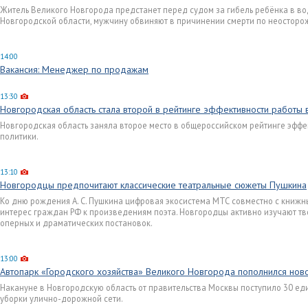
Житель Великого Новгорода предстанет перед судом за гибель ребёнка в во
Новгородской области, мужчину обвиняют в причинении смерти по неосторо
14:00
Вакансия: Менеджер по продажам
13:30
Новгородская область стала второй в рейтинге эффективности работы
Новгородская область заняла второе место в общероссийском рейтинге эфф
политики.
13:10
Новгородцы предпочитают классические театральные сюжеты Пушкина
Ко дню рождения А. С. Пушкина цифровая экосистема МТС совместно с книж
интерес граждан РФ к произведениям поэта. Новгородцы активно изучают тво
оперных и драматических постановок.
13:00
Автопарк «Городского хозяйства» Великого Новгорода пополнился нов
Накануне в Новгородскую область от правительства Москвы поступило 30 е
уборки улично-дорожной сети.