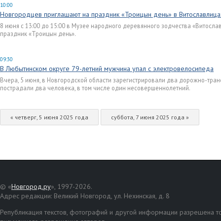
10:00
Новгородцев приглашают на праздник «Троицын день» в Витославлица
8 июня с 13:00 до 15:00 в Музее народного деревянного зодчества «Витосла
праздник «Троицын день».
09:30
В Любытинском округе 79-летний мужчина упал с электровелосипеда
Вчера, 5 июня, в Новгородской области зарегистрировали два дорожно-тран
пострадали два человека, в том числе один несовершеннолетний.
« четверг, 5 июня 2025 года
суббота, 7 июня 2025 года »
© «
Новгород.ру
», 1997-2026.
Адрес редакции: Великий Новгород, ул. Нехинская, д. 8
Републикация текстов, фотографий и другой информации разрешена то