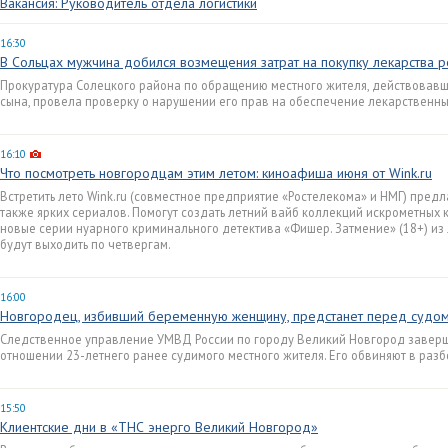
Вакансия: Руководитель отдела логистики
16:30
В Сольцах мужчина добился возмещения затрат на покупку лекарства 
Прокуратура Солецкого района по обращению местного жителя, действовав
сына, провела проверку о нарушении его прав на обеспечение лекарственн
16:10
Что посмотреть новгородцам этим летом: киноафиша июня от Wink.ru
Встретить лето Wink.ru (совместное предприятие «Ростелекома» и НМГ) пред
также ярких сериалов. Помогут создать летний вайб коллекций искрометных 
новые серии нуарного криминального детектива «Фишер. Затмение» (18+) из л
будут выходить по четвергам.
16:00
Новгородец, избивший беременную женщину, предстанет перед судо
Следственное управление УМВД России по городу Великий Новгород заверш
отношении 23-летнего ранее судимого местного жителя. Его обвиняют в разб
15:50
Клиентские дни в «ТНС энерго Великий Новгород»