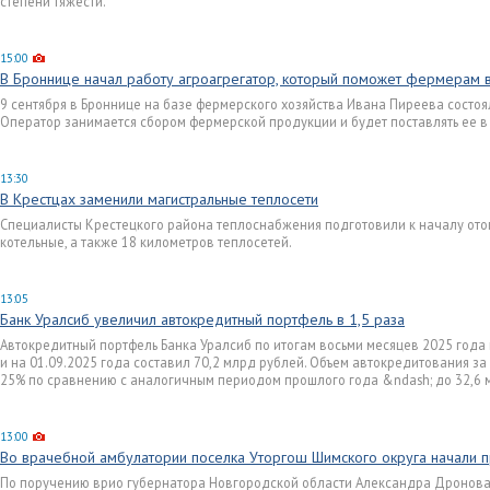
степени тяжести.
15:00
В Броннице начал работу агроагрегатор, который поможет фермерам 
9 сентября в Броннице на базе фермерского хозяйства Ивана Пиреева состоя
Оператор занимается сбором фермерской продукции и будет поставлять ее в
13:30
В Крестцах заменили магистральные теплосети
Специалисты Крестецкого района теплоснабжения подготовили к началу отоп
котельные, а также 18 километров теплосетей.
13:05
Банк Уралсиб увеличил автокредитный портфель в 1,5 раза
Автокредитный портфель Банка Уралсиб по итогам восьми месяцев 2025 года
и на 01.09.2025 года составил 70,2 млрд рублей. Объем автокредитования за
25% по сравнению с аналогичным периодом прошлого года &ndash; до 32,6 
13:00
Во врачебной амбулатории поселка Уторгош Шимского округа начали п
По поручению врио губернатора Новгородской области Александра Дронова