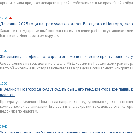
организовала продажу лекарств первой необходимости во врачебной амбул
12:30
До конца 2025 года на трёх участках дорог Батецкого и Новгородског
Заключён государственный контракт на выполнение работ по установке элем
Батецком и Новгородском округах.
11:00
Жительницу Парфина подозревают в мошенничестве при выполнении ус
Следственное подразделение отдела МВД России по Парфинскому району ра
местной жительницы, которая использовала средства социального контракта
10:00
В Великом Новгороде будут судить бывшего гендиректора компании, 
налогов
Прокуратура Великого Новгорода направила в суд уголовное дело в отноше
коммерческой организации. Его обвиняют в сокрытии доходов, за счёт кото
недоимки по налогам.
09:40
Уралсиб вошел в Топ-5 рейтинга ипотечных программ на покупку жиль