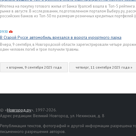
Ипотека на покупку готового жилья от Банка Уралсиб вошла в Топ-5 рейтинг
рынке в августе. В исследовании, подготовленном порталом Выберу.ру, ра
российских банков из Топ-50 по размерам розничных кредитных портфелей (на
09:30
В Старой Руссе автомобиль врезался в ворота курортного парка
Вчера, 9 сентября, в Новгородской области зарегистрировали четыре дорож
один человек погиб и трое получили травмы.
« вторник, 9 сентября 2025 года
четверг, 11 сентября 2025 года »
© «
Новгород.ру
», 1997-2026.
Адрес редакции: Великий Новгород, ул. Нехинская, д. 8
Републикация текстов, фотографий и другой информации разрешена то
письменного разрешения авторов.