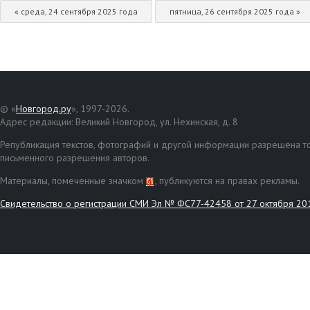
« среда, 24 сентября 2025 года
пятница, 26 сентября 2025 года »
© «
Новгород.ру
», 1997-2026.
Адрес редакции: Великий Новгород, ул. Нехинская, д. 8
Републикация текстов, фотографий и другой информации разрешена то
письменного разрешения авторов.
Материалы, помеченные значком
, публикуются на правах рекламы.
Свидетельство о регистрации СМИ Эл № ФС77-42458 от 27 октября 20