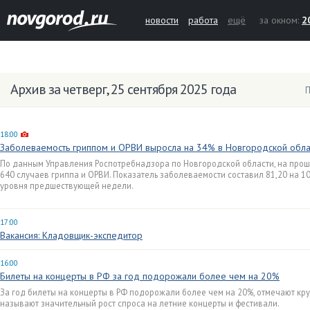
новости
работа
ещё
за окном:
2
Архив за четверг, 25 сентября 2025 года
П
18:00
Заболеваемость гриппом и ОРВИ выросла на 34% в Новгородской обла
По данным Управления Роспотребнадзора по Новгородской области, на прош
640 случаев гриппа и ОРВИ. Показатель заболеваемости составил 81,20 на 10
уровня предшествующей недели.
17:00
Вакансия: Кладовщик-экспедитор
16:00
Билеты на концерты в РФ за год подорожали более чем на 20%
За год билеты на концерты в РФ подорожали более чем на 20%, отмечают кр
называют значительный рост спроса на летние концерты и фестивали.