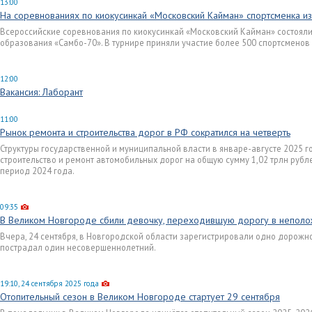
13:00
На соревнованиях по киокусинкай «Московский Кайман» спортсменка и
Всероссийские соревнования по киокусинкай «Московский Кайман» состоялис
образования «Самбо-70». В турнире приняли участие более 500 спортсменов 
12:00
Вакансия: Лаборант
11:00
Рынок ремонта и строительства дорог в РФ сократился на четверть
Структуры государственной и муниципальной власти в январе-августе 2025 г
строительство и ремонт автомобильных дорог на общую сумму 1,02 трлн рубле
период 2024 года.
09:35
В Великом Новгороде сбили девочку, переходившую дорогу в непол
Вчера, 24 сентября, в Новгородской области зарегистрировали одно дорожн
пострадал один несовершеннолетний.
19:10, 24 сентября 2025 года
Отопительный сезон в Великом Новгороде стартует 29 сентября