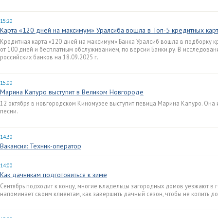
15:20
Карта «120 дней на максимум» Уралсиба вошла в Топ-5 кредитных кар
Кредитная карта «120 дней на максимум» Банка Уралсиб вошла в подборку 
от 100 дней и бесплатным обслуживанием, по версии Банки.ру. В исследова
российских банков на 18.09.2025 г.
15:00
Марина Капуро выступит в Великом Новгороде
12 октября в новгородском Киномузее выступит певица Марина Капуро. Она 
песни.
14:30
Вакансия: Техник-оператор
14:00
Как дачникам подготовиться к зиме
Сентябрь подходит к концу, многие владельцы загородных домов уезжают в 
напоминает своим клиентам, как завершить дачный сезон, чтобы не копить до