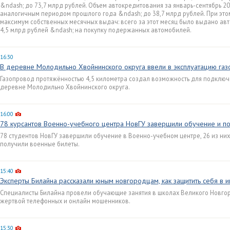
&ndash; до 73,7 млрд рублей. Объем автокредитования за январь-сентябрь 2
аналогичным периодом прошлого года &ndash; до 38,7 млрд рублей. При это
максимум собственных месячных выдач: всего за этот месяц было выдано авт
4,5 млрд рублей &ndash; на покупку подержанных автомобилей.
16:30
В деревне Молодильно Хвойнинского округа ввели в эксплуатацию га
Газопровод протяжённостью 4,5 километра создал возможность для подключ
деревне Молодильно Хвойнинского округа.
16:00
78 курсантов Военно-учебного центра НовГУ завершили обучение и по
78 студентов НовГУ завершили обучение в Военно-учебном центре, 26 из ни
получили военные билеты.
15:40
Эксперты Билайна рассказали юным новгородцам, как защитить себя в 
Специалисты Билайна провели обучающие занятия в школах Великого Новгоро
жертвой телефонных и онлайн мошенников.
15:30