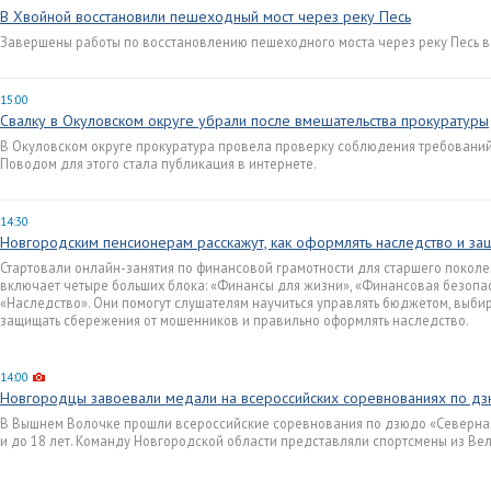
В Хвойной восстановили пешеходный мост через реку Песь
Завершены работы по восстановлению пешеходного моста через реку Песь в
15:00
Свалку в Окуловском округе убрали после вмешательства прокуратуры
В Окуловском округе прокуратура провела проверку соблюдения требований
Поводом для этого стала публикация в интернете.
14:30
Новгородским пенсионерам расскажут, как оформлять наследство и за
Стартовали онлайн-занятия по финансовой грамотности для старшего поколен
включает четыре больших блока: «Финансы для жизни», «Финансовая безопасн
«Наследство». Они помогут слушателям научиться управлять бюджетом, выби
защищать сбережения от мошенников и правильно оформлять наследство.
14:00
Новгородцы завоевали медали на всероссийских соревнованиях по д
В Вышнем Волочке прошли всероссийские соревнования по дзюдо «Северна
и до 18 лет. Команду Новгородской области представляли спортсмены из Ве