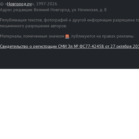
© «
Новгород.ру
», 1997-2026.
Адрес редакции: Великий Новгород, ул. Нехинская, д. 8
Републикация текстов, фотографий и другой информации разрешена то
письменного разрешения авторов.
Материалы, помеченные значком
, публикуются на правах рекламы.
Свидетельство о регистрации СМИ Эл № ФС77-42458 от 27 октября 20