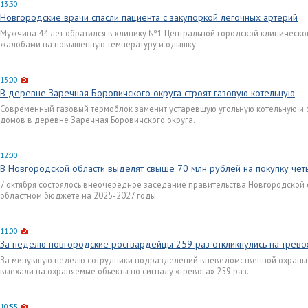
13:30
Новгородские врачи спасли пациента с закупоркой лёгочных артерий
Мужчина 44 лет обратился в клинику №1 Центральной городской клиническо
жалобами на повышенную температуру и одышку.
13:00
В деревне Заречная Боровичского округа строят газовую котельную
Современный газовый термоблок заменит устаревшую угольную котельную и 
домов в деревне Заречная Боровичского округа.
12:00
В Новгородской области выделят свыше 70 млн рублей на покупку че
7 октября состоялось внеочередное заседание правительства Новгородской 
областном бюджете на 2025-2027 годы.
11:00
За неделю новгородские росгвардейцы 259 раз откликнулись на трево
За минувшую неделю сотрудники подразделений вневедомственной охраны 
выехали на охраняемые объекты по сигналу «тревога» 259 раз.
10:55