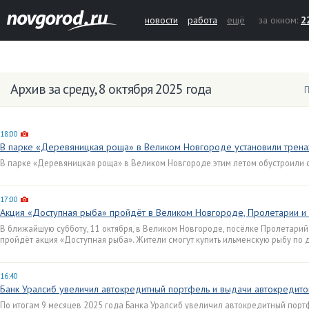
новости
работа
ещё
за окном:
2
Архив за среду, 8 октября 2025 года
П
18:00
В парке «Деревяницкая роща» в Великом Новгороде установили трена
В парке «Деревяницкая роща» в Великом Новгороде этим летом обустроили 
17:00
Акция «Доступная рыба» пройдёт в Великом Новгороде, Пролетарии и 
В ближайшую субботу, 11 октября, в Великом Новгороде, посёлке Пролетарий 
пройдёт акция «Доступная рыба». Жители смогут купить ильменскую рыбу по 
16:40
Банк Уралсиб увеличил автокредитный портфель и выдачи автокредито
По итогам 9 месяцев 2025 года Банка Уралсиб увеличил автокредитный портфель