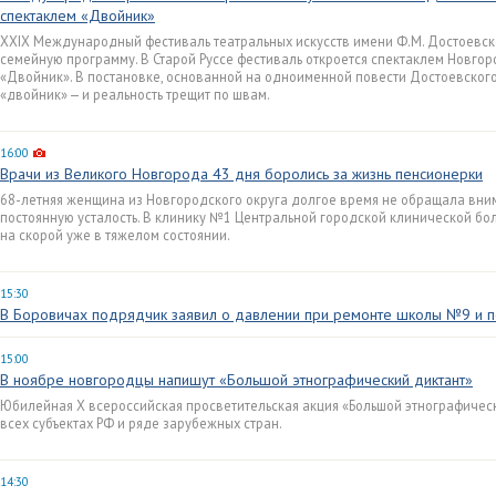
спектаклем «Двойник»
XXIX Международный фестиваль театральных искусств имени Ф.М. Достоевско
семейную программу. В Старой Руссе фестиваль откроется спектаклем Новго
«Двойник». В постановке, основанной на одноименной повести Достоевского,
«двойник» — и реальность трещит по швам.
16:00
Врачи из Великого Новгорода 43 дня боролись за жизнь пенсионерки
68-летняя женщина из Новгородского округа долгое время не обращала вни
постоянную усталость. В клинику №1 Центральной городской клинической б
на скорой уже в тяжелом состоянии.
15:30
В Боровичах подрядчик заявил о давлении при ремонте школы №9 и п
15:00
В ноябре новгородцы напишут «Большой этнографический диктант»
Юбилейная X всероссийская просветительская акция «Большой этнографически
всех субъектах РФ и ряде зарубежных стран.
14:30