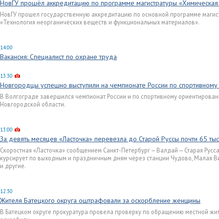
НовГУ прошёл аккредитацию по программе магистратуры «Химическая
НовГУ прошел государственную аккредитацию по основной программе магист
«Технология неорганических веществ и функциональных материалов».
14:00
Вакансия: Специалист по охране труда
13:30
Новгородцы успешно выступили на чемпионате России по спортивному
В Волгограде завершился чемпионат России и по спортивному ориентирован
Новгородской области.
13:00
За девять месяцев «Ласточка» перевезла до Старой Руссы почти 65 ты
Скоростная «Ласточка» сообщением Санкт-Петербург — Валдай — Старая Русса
курсирует по выходным и праздничным дням через станции Чудово, Малая Ви
и другие.
12:30
Жителя Батецкого округа оштрафовали за оскорбление женщины
В Батецком округе прокуратура провела проверку по обращению местной жи