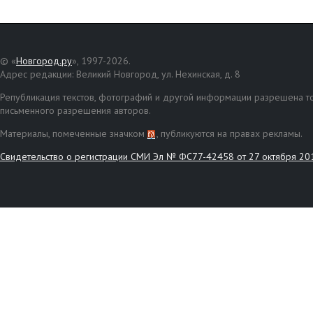
© «
Новгород.ру
», 1997-2026.
Адрес редакции: Великий Новгород, ул. Нехинская, д. 8
Републикация текстов, фотографий и другой информации разрешена то
письменного разрешения авторов.
Материалы, помеченные значком
, публикуются на правах рекламы.
Свидетельство о регистрации СМИ Эл № ФС77-42458 от 27 октября 20