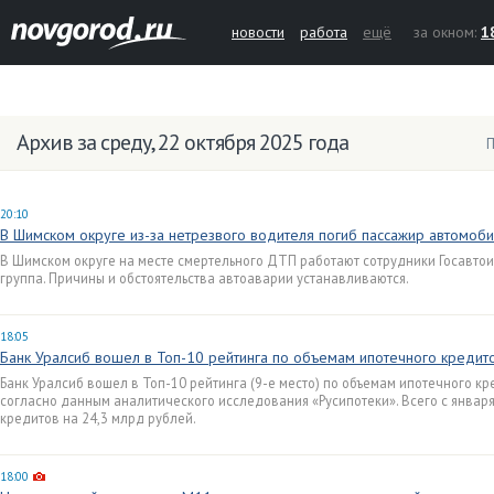
новости
работа
ещё
за окном:
1
Архив за среду, 22 октября 2025 года
П
20:10
В Шимском округе из-за нетрезвого водителя погиб пассажир автомоб
В Шимском округе на месте смертельного ДТП работают сотрудники Госавто
группа. Причины и обстоятельства автоаварии устанавливаются.
18:05
Банк Уралсиб вошел в Топ-10 рейтинга по объемам ипотечного кредит
Банк Уралсиб вошел в Топ-10 рейтинга (9-е место) по объемам ипотечного кр
согласно данным аналитического исследования «Русипотеки». Всего с января
кредитов на 24,3 млрд рублей.
18:00