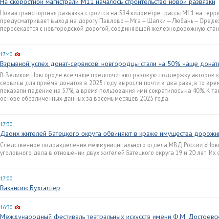
На скоростной магистрали М11 началось строительство новой развязки
Новая транспортная развязка строится на 594 километре трассы М11 на терр
предусматривает выход на дорогу Павлово — Мга — Шапки — Любань — Оредеж
пересекается с новгородской дорогой, соединяющей железнодорожную стан
17:40
Взрывной успех донат-сервисов: новгородцы стали на 50% чаще донат
В Великом Новгороде все чаще предпочитают разовую поддержку авторов к
сервисы для приёма донатов в 2025 году выросли почти в два раза, в то вр
показали падение на 37%, а время пользования ими сократилось на 40%. К т
основе обезличенных данных за восемь месяцев 2025 года.
17:30
Двоих жителей Батецкого округа обвиняют в краже имущества дорожн
Следственное подразделение межмуниципального отдела МВД России «Нов
уголовного дела в отношении двух жителей Батецкого округа 19 и 20 лет. Их
17:00
Вакансия: Бухгалтер
16:30
Международный фестиваль театральных искусств имени Ф.М. Достоевск