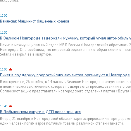
оскорбили.
12:00
Вакансия: Машинист башенных кранов
11:30
В Великом Новгороде задержали мужчину, который угнал автомобиль 
Ночью в межмуниципальный отдел МВД России «Новгородский» обратилась 2
Новгорода. Она сообщила, что нетрезвый родственник отобрал ключи от пр
Solaris и закрыл её в квартире.
11:00
Пикет в поддержку пророссийских активистов организуют в Новгороде
В воскресенье, 26 октября, в 14 часов в Великом Новгороде стартует пикет 
и политических заключенных, которые подвергаются преследованиям в стра
Организуют акцию представители новгородского отделения партии «Другая Р
10:45
В Любытинском округе в ДТП попал трицикл
Вчера, 21 октября, в Новгородской области зарегистрировали четыре дорож
один человек погиб и трое получили травмы различной степени тяжести.