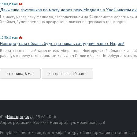
13:00, 8 мая
Движение грузовиков по мосту через реку Медведа в Хвойнинском ок
На мосту через реку Медведа, расположенном на 54 километре дороги меж
Хвойная, будет временно прекращено движение грузового транспорта.
12:30, 8 мая
Новгородская область будет развивать сотрудничество с Индией
Вчера, 7 мая, первый заместитель губернатора Новгородской области Евгени
рабочую встречу с генеральным консулом Индии в Санкт-Петербурге госпожо
« пятница, 8 мая
воскресенье, 10 мая »
© «
Новгород.ру
», 1997-2026.
Адрес редакции: Великий Новгород, ул. Нехинская, д. 8
Републикация текстов, фотографий и другой информации разрешена то