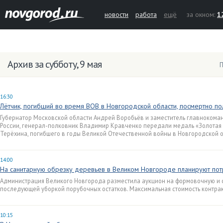
новости
работа
ещё
за окном:
1
Архив за субботу, 9 мая
П
16:30
Лётчик, погибший во время ВОВ в Новгородской области, посмертно по
Губернатор Московской области Андрей Воробьёв и заместитель главноком
России, генерал-полковник Владимир Кравченко передали медаль «Золотая
Терёхина, погибшего в годы Великой Отечественной войны в Новгородской о
14:00
На санитарную обрезку деревьев в Великом Новгороде планируют потр
Администрация Великого Новгорода разместила аукцион на формовочную и 
последующей уборкой порубочных остатков. Максимальная стоимость контракт
10:15