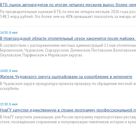
ВТБ: рынок автокредитов по итогам четырех месяцев вырос более че
По предварительным оценкам ВТБ, по итогам четырех месяцев 2026 года ро
548,5 млрд рублей. Это более чем на 40% превышает показатель за январь-а
16:30, 8 мая
В Новгородской области отопительный сезон закончится после майских
В соответствии с распоряжениями местных администраций 12 мая отопительн
Боровичском, Чудовском, Старорусском, Демянском, Пестовском, Волотовском
Окуловском, Парфинском и Марёвском округах.
16:00, 8 мая
Жителя Чудовского округа оштрафовали за оскорбление в интернете
В Чудовском округе прокуратура провела проверку по обращению местной ж
оскорбили.
15:30, 8 мая
НовГУ запустил единственную в стране программу профессиональной 
В НовГУ запустили уникальную для России программу переподготовки реставр
столе, посвящённом сохранению и популяризации памятников истории и куль