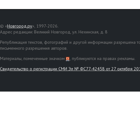
© «
Новгород.ру
», 1997-2026.
Адрес редакции: Великий Новгород, ул. Нехинская, д. 8
Републикация текстов, фотографий и другой информации разрешена то
письменного разрешения авторов.
Материалы, помеченные значком
, публикуются на правах рекламы.
Свидетельство о регистрации СМИ Эл № ФС77-42458 от 27 октября 20