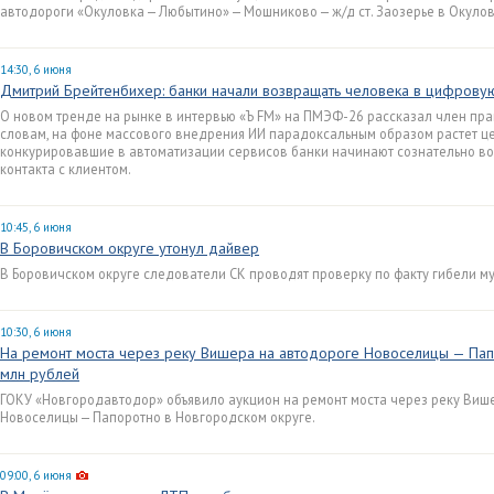
автодороги «Окуловка — Любытино» — Мошниково — ж/д ст. Заозерье в Окулов
14:30, 6 июня
Дмитрий Брейтенбихер: банки начали возвращать человека в цифров
О новом тренде на рынке в интервью «Ъ FM» на ПМЭФ-26 рассказал член пра
словам, на фоне массового внедрения ИИ парадоксальным образом растет ц
конкурировавшие в автоматизации сервисов банки начинают сознательно во
контакта с клиентом.
10:45, 6 июня
В Боровичском округе утонул дайвер
В Боровичском округе следователи СК проводят проверку по факту гибели м
10:30, 6 июня
На ремонт моста через реку Вишера на автодороге Новоселицы — Папо
млн рублей
ГОКУ «Новгородавтодор» объявило аукцион на ремонт моста через реку Виш
Новоселицы — Папоротно в Новгородском округе.
09:00, 6 июня