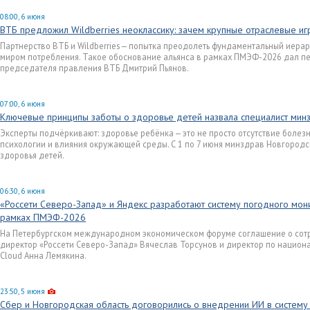
08:00, 6 июня
ВТБ предложил Wildberries неоклассику: зачем крупные отраслевые и
Партнерство ВТБ и Wildberries — попытка преодолеть фундаментальный иер
миром потребления. Такое обоснование альянса в рамках ПМЭФ-2026 дал пе
председателя правления ВТБ Дмитрий Пьянов.
07:00, 6 июня
Ключевые принципы заботы о здоровье детей назвала специалист мин
Эксперты подчёркивают: здоровье ребёнка — это не просто отсутствие болез
психологии и влияния окружающей среды. С 1 по 7 июня минздрав Новгород
здоровья детей.
06:30, 6 июня
«Россети Северо-Запад» и Яндекс разработают систему погодного мони
рамках ПМЭФ-2026
На Петербургском международном экономическом форуме соглашение о сот
директор «Россети Северо-Запад» Вячеслав Торсунов и директор по национ
Cloud Анна Лемякина.
23:50, 5 июня
Сбер и Новгородская область договорились о внедрении ИИ в систему