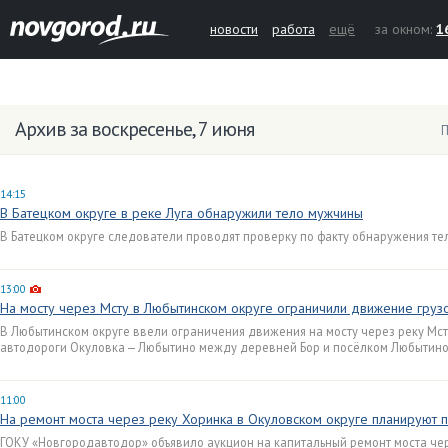
новости
работа
ещё
за окном:
1
Архив за воскресенье, 7 июня
П
14:15
В Батецком округе в реке Луга обнаружили тело мужчины
В Батецком округе следователи проводят проверку по факту обнаружения те
13:00
На мосту через Мсту в Любытинском округе ограничили движение груз
В Любытинском округе ввели ограничения движения на мосту через реку Мс
автодороги Окуловка — Любытино между деревней Бор и посёлком Любытино
11:00
На ремонт моста через реку Хоринка в Окуловском округе планируют п
ГОКУ «Новгородавтодор» объявило аукцион на капитальный ремонт моста че