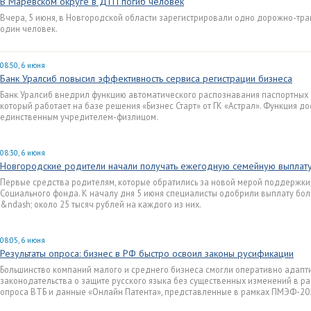
В Марёвском округе в ДТП погиб человек
Вчера, 5 июня, в Новгородской области зарегистрировали одно дорожно-тра
один человек.
08:50, 6 июня
Банк Уралсиб повысил эффективность сервиса регистрации бизнеса
Банк Уралсиб внедрил функцию автоматического распознавания паспортных 
который работает на базе решения «Бизнес Старт» от ГК «Астрал». Функция до
единственным учредителем-физлицом.
08:30, 6 июня
Новгородские родители начали получать ежегодную семейную выплат
Первые средства родителям, которые обратились за новой мерой поддержки
Социального фонда. К началу дня 5 июня специалисты одобрили выплату бол
&ndash; около 25 тысяч рублей на каждого из них.
08:05, 6 июня
Результаты опроса: бизнес в РФ быстро освоил законы русификации
Большинство компаний малого и среднего бизнеса смогли оперативно адапт
законодательства о защите русского языка без существенных изменений в ра
опроса ВТБ и данные «Онлайн Патента», представленные в рамках ПМЭФ-20