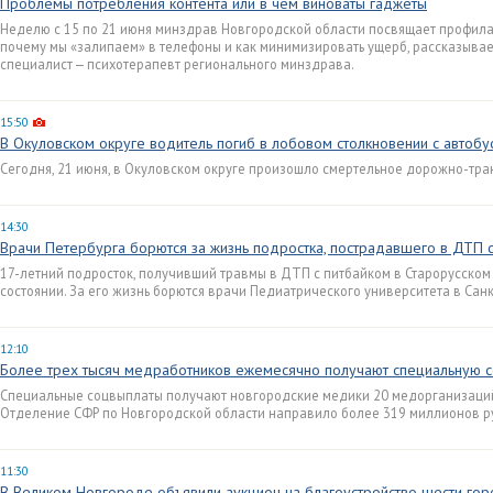
Проблемы потребления контента или в чем виноваты гаджеты
Неделю с 15 по 21 июня минздрав Новгородской области посвящает профилак
почему мы «залипаем» в телефоны и как минимизировать ущерб, рассказывае
специалист — психотерапевт регионального минздрава.
15:50
В Окуловском округе водитель погиб в лобовом столкновении с автобу
Сегодня, 21 июня, в Окуловском округе произошло смертельное дорожно-тра
14:30
Врачи Петербурга борются за жизнь подростка, пострадавшего в ДТП с
17-летний подросток, получивший травмы в ДТП с питбайком в Старорусском 
состоянии. За его жизнь борются врачи Педиатрического университета в Сан
12:10
Более трех тысяч медработников ежемесячно получают специальную 
Специальные соцвыплаты получают новгородские медики 20 медорганизаций 
Отделение СФР по Новгородской области направило более 319 миллионов р
11:30
В Великом Новгороде объявили аукцион на благоустройство шести гор