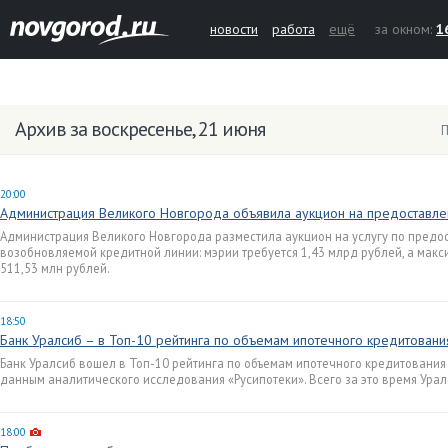
новости
работа
ещё
за окном:
1
Архив за воскресенье, 21 июня
П
20:00
Администрация Великого Новгорода объявила аукцион на предоставлен
Администрация Великого Новгорода разместила аукцион на услугу по предос
возобновляемой кредитной линии: мэрии требуется 1,43 млрд рублей, а макс
511,53 млн рублей.
18:50
Банк Уралсиб – в Топ-10 рейтинга по объемам ипотечного кредитовани
Банк Уралсиб вошел в Топ-10 рейтинга по объемам ипотечного кредитования 
данным аналитического исследования «Русипотеки». Всего за это время Урал
18:00