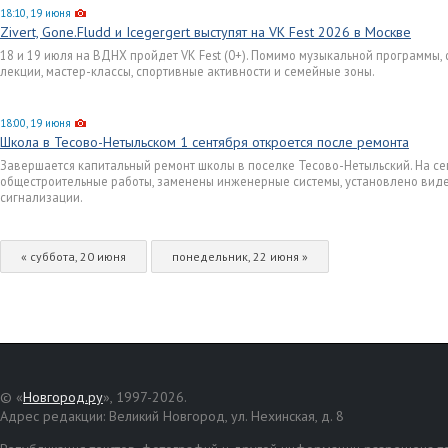
18:10, 19 июня
Zivert, Gone.Fludd и Icegergert выступят на VK Fest 2026 в Москве
18 и 19 июля на ВДНХ пройдет VK Fest (0+). Помимо музыкальной программы,
лекции, мастер-классы, спортивные активности и семейные зоны.
18:00, 19 июня
Школа в Тесово-Нетыльском 1 сентября откроется после ремонта
Завершается капитальный ремонт школы в поселке Тесово-Нетыльский. На с
общестроительные работы, заменены инженерные системы, установлено ви
сигнализации.
« суббота, 20 июня
понедельник, 22 июня »
© «
Новгород.ру
», 1997-2026.
Адрес редакции: Великий Новгород, ул. Нехинская, д. 8