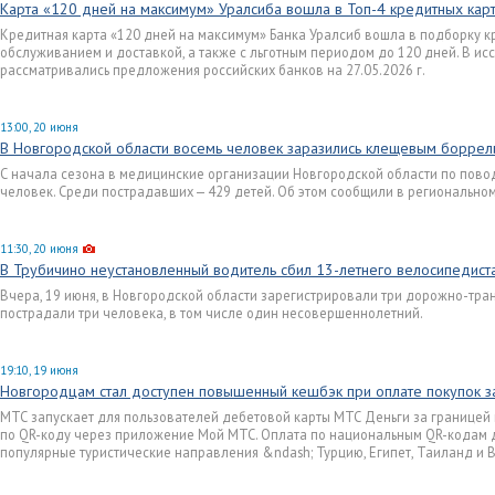
Карта «120 дней на максимум» Уралсиба вошла в Топ-4 кредитных кар
Кредитная карта «120 дней на максимум» Банка Уралсиб вошла в подборку к
обслуживанием и доставкой, а также с льготным периодом до 120 дней. В ис
рассматривались предложения российских банков на 27.05.2026 г.
13:00, 20 июня
В Новгородской области восемь человек заразились клещевым борре
С начала сезона в медицинские организации Новгородской области по пово
человек. Среди пострадавших — 429 детей. Об этом сообщили в регионально
11:30, 20 июня
В Трубичино неустановленный водитель сбил 13-летнего велосипедист
Вчера, 19 июня, в Новгородской области зарегистрировали три дорожно-тра
пострадали три человека, в том числе один несовершеннолетний.
19:10, 19 июня
Новгородцам стал доступен повышенный кешбэк при оплате покупок з
МТС запускает для пользователей дебетовой карты МТС Деньги за границей
по QR-коду через приложение Мой МТС. Оплата по национальным QR-кодам д
популярные туристические направления &ndash; Турцию, Египет, Таиланд и В