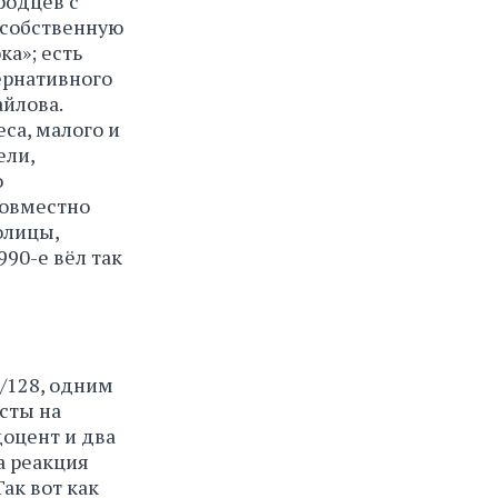
родцев с
 собственную
ка»; есть
ернативного
йлова.
са, малого и
ели,
о
совместно
олицы,
90-е вёл так
/128, одним
сты на
доцент и два
а реакция
ак вот как