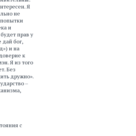
интересен. Я
ельно не
е попытки
ка и
будет прав у
 дай бог,
д») и на
доверие к
эн. Я из того
т. Без
жить дружно».
сударство –
ханизма,
тояния с