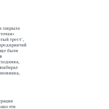
а закрыла
иточки»
тый трест",
 предприятий
обще были
в
сходника,
 выбирал
иновника,
трация
ако эти