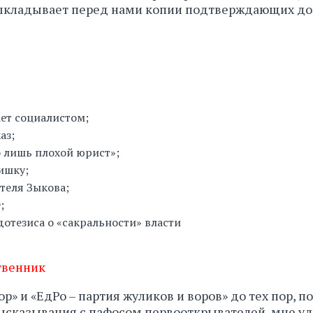
– выкладывает перед нами копии подтверждающих д
ет социалистом;
аз;
го лишь плохой юрист»;
ишку;
теля Зыкова;
;
дотезиса о «сакральности» власти
твенник
 и «ЕдРо – партия жуликов и воров» до тех пор, по
высказывания с пафосом первооткрывателей, мне у