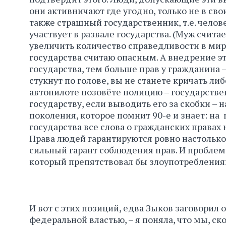
они активничают где угодно, только не в свои
также страшный государственник, т.е. челов
участвует в развале государства. (Муж счи
увеличить количество справедливости в мир
государства считаю опасным. А внедрение э
государства, тем больше прав у гражданина –
стукнут по голове, вы не станете кричать либ
автопилоте позовёте полицию – государстве
государству, если выводить его за скобки – 
поколения, которое помнит 90-е и знает: на 
государства все слова о гражданских правах
Права людей гарантируются ровно настолько,
сильный гарант соблюдения прав. И проблема
который препятствовал бы злоупотреблениям,
И вот с этих позиций, едва Зыков заговорил
федеральной властью, – я поняла, что мы, ск