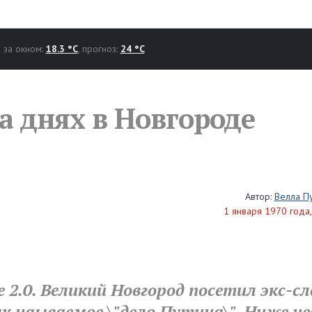
за окном:
18.3 °C
, прогноз:
24 °C
а днях в Новгороде
Автор:
Велла П
1 января 1970 года,
2.0. Великий Новгород посетил экс-с
ак наываемое \"дело Путина\". Ниже не