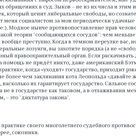
х обращениях в суд. Зыков – не из их числа и этим 
ек, который ценит либеральные свободы, но сознат
тает меня социалистом за мои периодически удачны
е:). Модное нынче противопоставление прав челове
такой теории "сообщающихся сосудов": чем меньше 
 вообще преступно. Когда в тёмном переулке вас, не
еральные лозунги, вы захотите порядка (а не «свобо
нный правоохранительный орган. Если раскачивать 
на помощь не придёт никто, даже американский Бэтм
практике, когда «уходит» государство, приходит рэке
 не более чем заклинания кота Леопольда «давайте 
 насколько их гарантирует государство. Сильное го
 не в государстве как таковом, а в отлаживании ме
 – это "диктатура закона".
 о практике своего многолетнего судебного противос
орее, союзники.