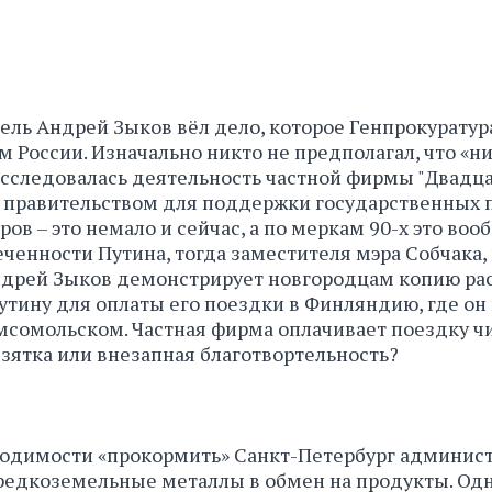
атель Андрей Зыков вёл дело, которое Генпрокуратур
м России. Изначально никто не предполагал, что «н
асследовалась деятельность частной фирмы "Двадца
х правительством для поддержки государственных
ов – это немало и сейчас, а по меркам 90-х это во
ченности Путина, тогда заместителя мэра Собчака, 
Андрей Зыков демонстрирует новгородцам копию ра
тину для оплаты его поездки в Финляндию, где он
омсомольском. Частная фирма оплачивает поездку ч
взятка или внезапная благотвортельность?
бходимости «прокормить» Санкт-Петербург админис
редкоземельные металлы в обмен на продукты. Одн