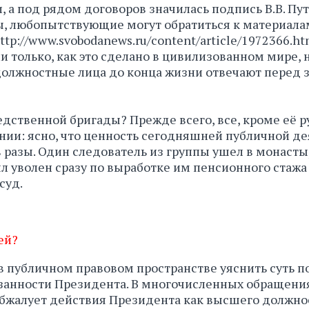
, а под рядом договоров значилась подпись В.В. Пут
, любопытствующие могут обратиться к материала
http://www.svobodanews.ru/content/article/1972366.ht
и только, как это сделано в цивилизованном мире, 
должностные лица до конца жизни отвечают перед 
ледственной бригады? Прежде всего, все, кроме её 
нии: ясно, что ценность сегодняшней публичной д
в разы. Один следователь из группы ушел в монастыр
л уволен сразу по выработке им пенсионного стажа
суд.
ей?
 в публичном правовом пространстве уяснить суть п
занности Президента. В многочисленных обращениях
обжалует действия Президента как высшего должно