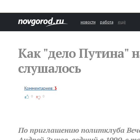
новости
работа
ещё
Как "дело Путина" н
слушалось
Комментариев:
3
0
0
По приглашению политклуба Вече 
Андрей Зыков, ведший в 1990-е т