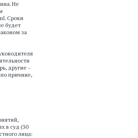
ина. Не
м
ml. Сроки
не будет
законом за
руководителя
еятельности
ь, другие –
 по причине,
онятий,
 в суд (30
стного лица: