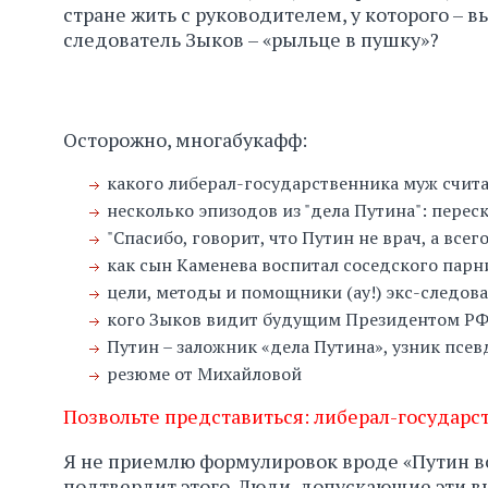
стране жить с руководителем, у которого 
следователь Зыков – «рыльце в пушку»?
Осторожно, многабукафф:
какого либерал-государственника муж счита
несколько эпизодов из "дела Путина": переск
"Спасибо, говорит, что Путин не врач, а все
как сын Каменева воспитал соседского парн
цели, методы и помощники (ау!) экс-следова
кого Зыков видит будущим Президентом РФ
Путин – заложник «дела Путина», узник псев
резюме от Михайловой
Позвольте представиться: либерал-государс
Я не приемлю формулировок вроде «Путин вор»
подтвердит этого. Люди, допускающие эти 