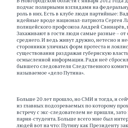
В Новгородской области с января 2012 года 
подчас полярными взглядами на федеральную
роль в них. Есть в клубе люди партийные: В
идейные вроде национал-патриота Сергея Ла
полицейского профсоюза Андрей Свинарёв, 
Захаживают в гости люди самые разные – от
среднего. И ведь живут дружно, нетесно и н
сторонники уличных форм протеста и лоялис
существования раздражая губернскую власть,
осмысленной информации. Ради неё сбросили
бывшего следователя Следственного комитет
называемое «дело Путина».
Больше 20 лет прошло, но СМИ и тогда, и с
из главных подозреваемых по которому прох
встречу с экс-следователем не пришли, зато
парня-студента. Больше всего мне был интер
людей вот на что: Путину как Президенту за