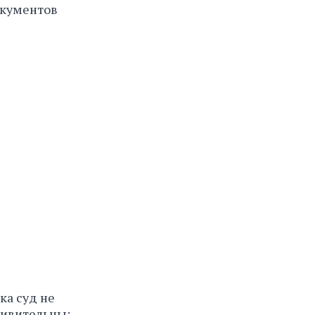
окументов
ка суд не
дивительны: