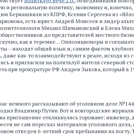
действует
политклуб Вече 2.0.
, объединивший новго
 и региональную политику, экономику и, конечно,
адим Бериашвили из КПРФ, Ксения Сергеева из «Ябло
рионова, есть юрист Андрей Моисеев и лидер альт
политтехнологи Михаил Шимановский и Елена Миха
 общественников до представителей местного бизне
ескучно, как в теремке… Оппозиционеры и соглашат
ты – находят общий язык и, самим фактом клубног
 даже как-то взаимодействуют в реале, исходя из 
сь и пригласили на политклуб жителя северной ст
а при прокуратуре РФ Андрея Зыкова, который в 19
ейчас немного рассказывают об уголовном деле №144
одил Владимир Путин. Вот и новгородские журнали
 на приглашение откликнулись горожане: инженер, 
есен не сам пересказ материалов уголовного дела, 
коном отведен 6-летний срок пребывания на посту. Т