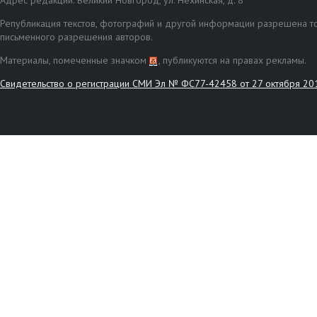
Адрес редакции: Великий Новгород, ул. Нехинская, д. 8
Републикация текстов, фотографий и другой информации разрешена то
письменного разрешения авторов.
Материалы, помеченные значком
, публикуются на правах рекламы.
Свидетельство о регистрации СМИ Эл № ФС77-42458 от 27 октября 20