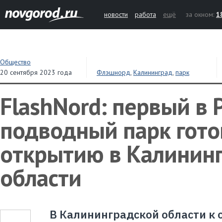
новости
работа
ещё
за окном:
1
Общество
20 сентября 2023 года
Флэшнорд
,
Калининград
,
парк
FlashNord: первый в 
подводный парк гото
открытию в Калинин
области
В Калининградской области к 