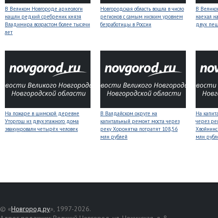
В Великом Новгороде археологи
Новгородская область вошла в число
В Велико
нашли редкий сребреник князя
регионов с самым низким уровнем
наехал н
Владимира возрастом более тысячи
безработицы в России
двух пе
лет
На пожаре в шимской деревне
В Валдайском округе на
На капит
Уторгош из двухэтажного дома
капитальный ремонт моста через
через ре
эвакуировали четырёх человек
реку Хоронятка потратят 108,56
Хвойнинс
млн рублей
млн рубл
© «
Новгород.ру
», 1997-2026.