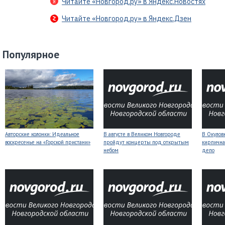
Читайте «Новгород.ру» в Яндекс.Новостях
Читайте «Новгород.ру» в Яндекс.Дзен
Популярное
Авторские колонки: Идеальное
В августе в Великом Новгороде
В Окулов
воскресенье на «Горской пристани»
пройдут концерты под открытым
кирпична
небом
депо