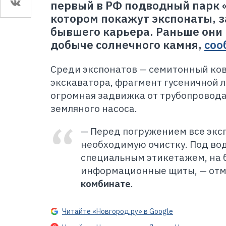
первый в РФ подводный парк 
котором покажут экспонаты, 
бывшего карьера. Раньше они
добыче солнечного камня,
соо
Среди экспонатов
—
семитонный ко
экскаватора, фрагмент гусеничной л
огромная задвижка от трубопровода
земляного насоса.
—
Перед погружением все экс
необходимую очистку. Под во
специальным этикетажем, на 
информационные щиты,
—
отм
комбинате
.
Читайте «Новгород.ру» в Google