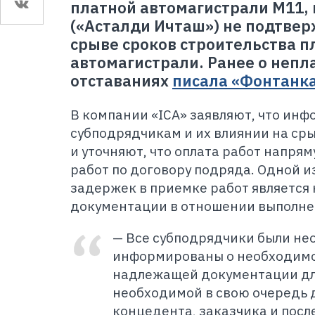
платной автомагистрали М11, 
(«Асталди Ичташ») не подтве
срыве сроков строительства п
автомагистрали. Ранее о непл
отставаниях
писала «Фонтанк
В компании «ICA» заявляют, что ин
субподрядчикам и их влиянии на ср
и уточняют, что оплата работ напря
работ по договору подряда. Одной и
задержек в приемке работ является 
документации в отношении выполне
— Все субподрядчики были не
информированы о необходимо
надлежащей документации дл
необходимой в свою очередь д
концедента, заказчика и пос