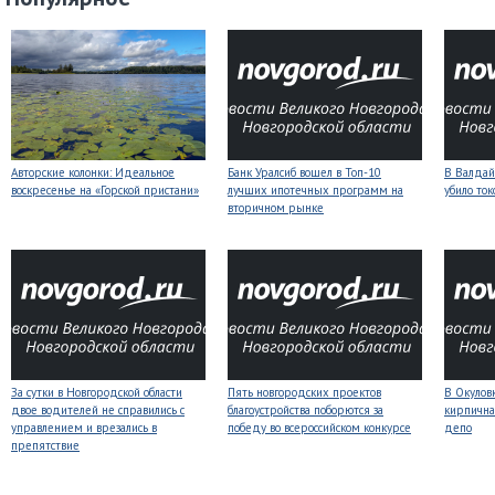
Авторские колонки: Идеальное
Банк Уралсиб вошел в Топ-10
В Валдай
воскресенье на «Горской пристани»
лучших ипотечных программ на
убило то
вторичном рынке
За сутки в Новгородской области
Пять новгородских проектов
В Окулов
двое водителей не справились с
благоустройства поборются за
кирпична
управлением и врезались в
победу во всероссийском конкурсе
депо
препятствие