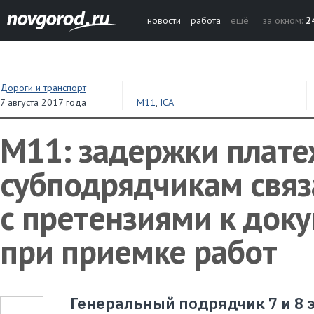
новости
работа
ещё
за окном:
2
Дороги и транспорт
7 августа 2017 года
М11
,
ICA
М11: задержки плат
субподрядчикам связ
с претензиями к док
при приемке работ
Генеральный подрядчик 7 и 8 