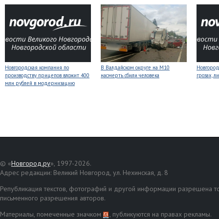
Новгородская компания по
В Валдайском округе на М10
Новгоро
производству прицепов вложит 400
насмерть сбили человека
грозах, л
млн рублей в модернизацию
© «
Новгород.ру
», 1997-2026.
Адрес редакции: Великий Новгород, ул. Нехинская, д. 8
Републикация текстов, фотографий и другой информации разрешена то
письменного разрешения авторов.
Материалы, помеченные значком
, публикуются на правах рекламы.