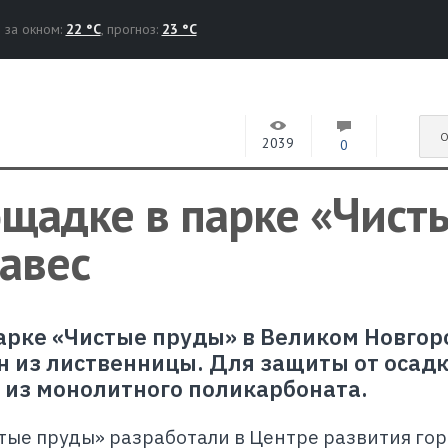
за окном:
22 °C
, прогноз:
23 °C
О
2039
0
ощадке в парке «Чист
авес
арке «Чистые пруды» в Великом Новгор
ан из лиственницы. Для защиты от осад
 из монолитного поликарбоната.
тые пруды» разработали в Центре развития го