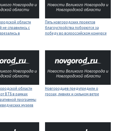
городской области
Пять новгородских проектов
 не справились с
благоустройства поборются за
врезались в
победу во всероссийском конкурсе
городской области
Новгородцев предупредили о
 от ВТБ в рамках
грозах, ливнях и сильном ветре
оративной программы
еведческих музеев