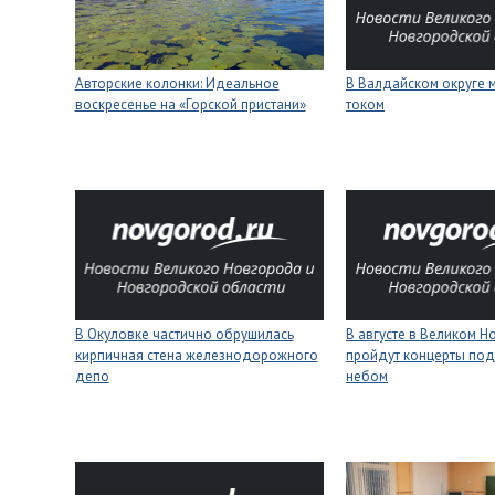
Авторские колонки: Идеальное
В Валдайском округе 
воскресенье на «Горской пристани»
током
В Окуловке частично обрушилась
В августе в Великом 
кирпичная стена железнодорожного
пройдут концерты под
депо
небом