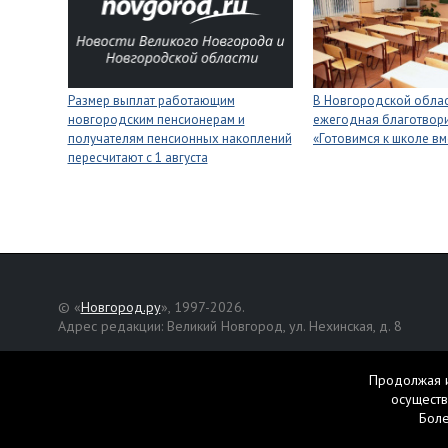
Размер выплат работающим
В Новгородской облас
новгородским пенсионерам и
ежегодная благотвори
получателям пенсионных накоплений
«Готовимся к школе вм
пересчитают с 1 августа
© «
Новгород.ру
», 1997-2026.
Адрес редакции: Великий Новгород, ул. Нехинская, д. 8
Републикация текстов, фотографий и другой информации раз
разрешения авторов.
Продолжая и
осуществ
Материалы, помеченные значком
, публикуются на правах р
Бол
Свидетельство о регистрации СМИ Эл № ФС77-42458 от 27 ок