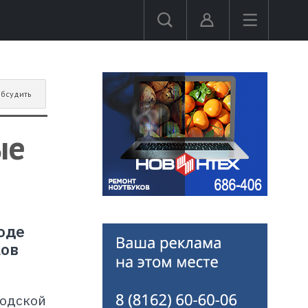
бсудить
ые
оде
ков
родской