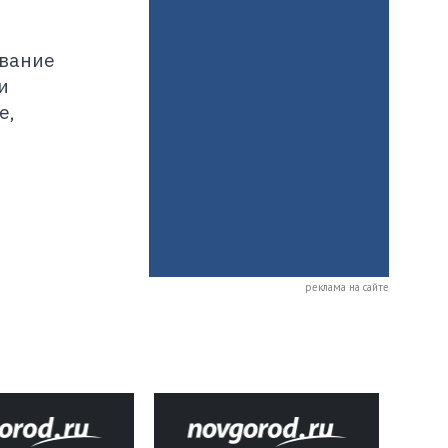
ование
и
е,
реклама на сайте