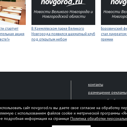
ти стартует
В Кремлёвском парке Великого
Боровичский ф
тельная акция
Новгорода появился шахматный клуб
стал лауреатом
есте!»
под открытым небом
премии
контакты
размещение рекламы
политика обработки 
решена только с письменного
спользовать сайт novgorod.ru вы даете свое согласие на обработку пе
Настоящий ресурс мо
ляемую с использованием файлов cookie и метрической программы «Я
екламы.
ее подробная информация на странице
Политика обработки персональ
Нашли ошибку? Выдели
тября 2010 года