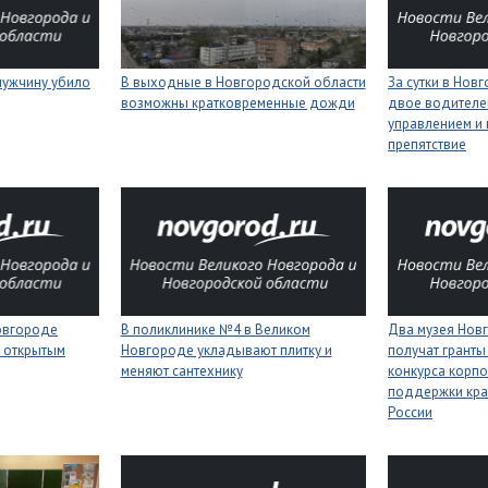
мужчину убило
В выходные в Новгородской области
За сутки в Нов
возможны кратковременные дожди
двое водителей
управлением и 
препятствие
Новгороде
В поликлинике №4 в Великом
Два музея Нов
 открытым
Новгороде укладывают плитку и
получат гранты
меняют сантехнику
конкурса корп
поддержки кра
России