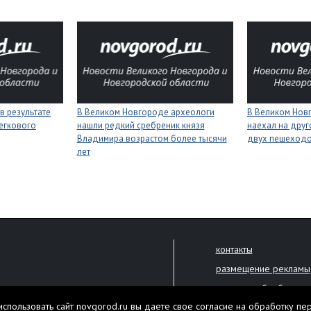
в результате
В Великом Новгороде археологи
В Великом Нов
егкового
нашли редкий сребреник князя
наехал на друг
Владимира возрастом более тысячи
двух пешеход
лет
контакты
размещение рекламы
политика обработки 
решена только с письменного
спользовать сайт novgorod.ru вы даете свое согласие на обработку пе