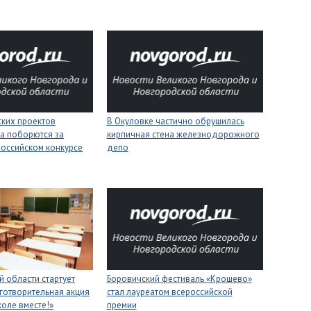
ских проектов
В Окуловке частично обрушилась
а поборются за
кирпичная стена железнодорожного
российском конкурсе
депо
 области стартует
Боровичский фестиваль «Крошево»
готворительная акция
стал лауреатом всероссийской
коле вместе!»
премии