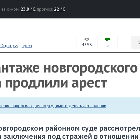
за окном:
23.8 °C
, прогноз:
22 °C
О
4355
5
ойцов
,
суд
,
арест
нтаже новгородского
 продлили арест
нение запросило для подсудимого девять лет колонии
 Новгородском районном суде рассмотре
а заключения под стражей в отношении