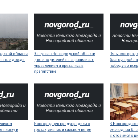
одской области
За сутки в Новгородской области
Пять новгород
менные дожди
двое водителей не справились с
благоустройств
управлением и врезались в
победу во все
препятствие
еликом
Новгородцев предупредили о
В Новгородской
 плитку и
грозах, ливнях и сильном ветре
ежегодная бла
«Готовимся к ш