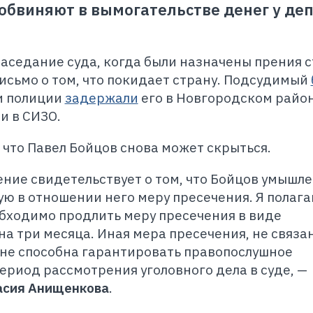
 обвиняют в вымогательстве денег у де
заседание суда, когда были назначены прения с
исьмо о том, что покидает страну. Подсудимый
и полиции
задержали
его в Новгородском район
и в СИЗО.
 что Павел Бойцов снова может скрыться.
ение свидетельствует о том, что Бойцов умышл
ю в отношении него меру пресечения. Я полагаю
бходимо продлить меру пресечения в виде
а три месяца. Иная мера пресечения, не связа
 не способна гарантировать правопослушное
ериод рассмотрения уголовного дела в суде, —
асия Анищенкова
.