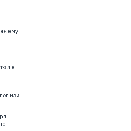
как ему
о я в
лог или
бря
по