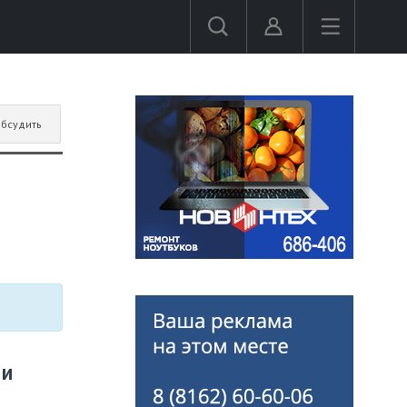
бсудить
ли