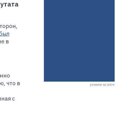
путата
торон,
был
е в
енно
, что в
реклама на сайте
нная с