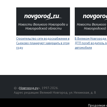
Строительство сети водоснабжения в
В Великом Новгороде 
Сырково планируют завершить в этом
ДТП погиб водитель л
году
автомобиля
© «
Новгород.ру
», 1997-2026.
Адрес редакции: Великий Новгород, ул. Нехинская, д. 8
Републикация текстов, фотографий и другой информации раз
разрешения авторов.
Продолжая и