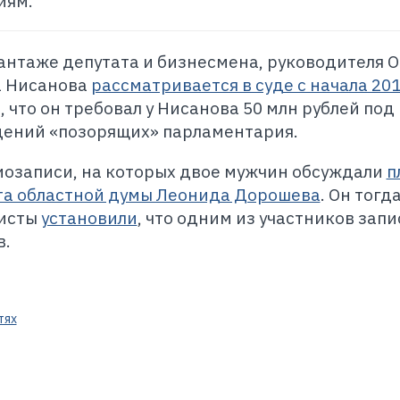
иям.
антаже депутата и бизнесмена, руководителя 
а Нисанова
рассматривается в суде с начала 20
 что он требовал у Нисанова 50 млн рублей под
дений «позорящих» парламентария.
иозаписи, на которых двое мужчин обсуждали
п
та областной думы Леонида Дорошева
. Он тогд
листы
установили
, что одним из участников зап
в.
тях