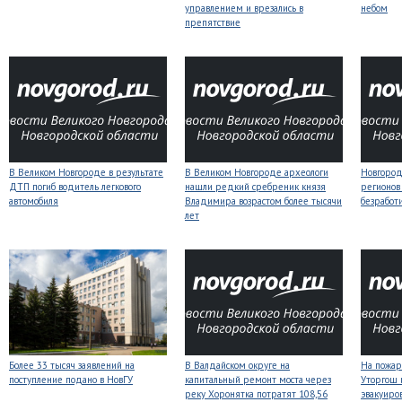
управлением и врезались в
небом
препятствие
В Великом Новгороде в результате
В Великом Новгороде археологи
Новгородс
ДТП погиб водитель легкового
нашли редкий сребреник князя
регионов
автомобиля
Владимира возрастом более тысячи
безработ
лет
Более 33 тысяч заявлений на
В Валдайском округе на
На пожар
поступление подано в НовГУ
капитальный ремонт моста через
Уторгош 
реку Хоронятка потратят 108,56
эвакуиро