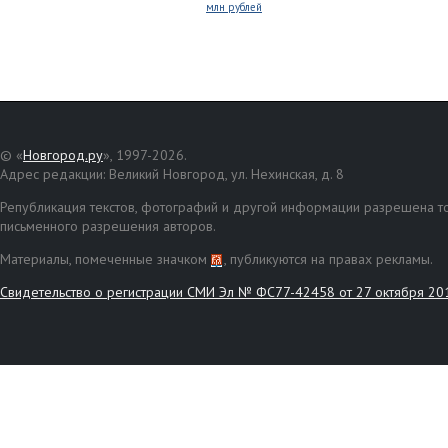
млн рублей
© «
Новгород.ру
», 1997-2026.
Адрес редакции: Великий Новгород, ул. Нехинская, д. 8
Републикация текстов, фотографий и другой информации разрешена то
письменного разрешения авторов.
Материалы, помеченные значком
, публикуются на правах рекламы.
Свидетельство о регистрации СМИ Эл № ФС77-42458 от 27 октября 20