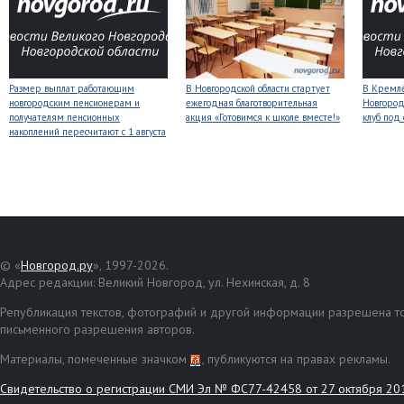
Размер выплат работающим
В Новгородской области стартует
В Кремлё
новгородским пенсионерам и
ежегодная благотворительная
Новгород
получателям пенсионных
акция «Готовимся к школе вместе!»
клуб под
накоплений пересчитают с 1 августа
© «
Новгород.ру
», 1997-2026.
Адрес редакции: Великий Новгород, ул. Нехинская, д. 8
Републикация текстов, фотографий и другой информации разрешена то
письменного разрешения авторов.
Материалы, помеченные значком
, публикуются на правах рекламы.
Свидетельство о регистрации СМИ Эл № ФС77-42458 от 27 октября 20