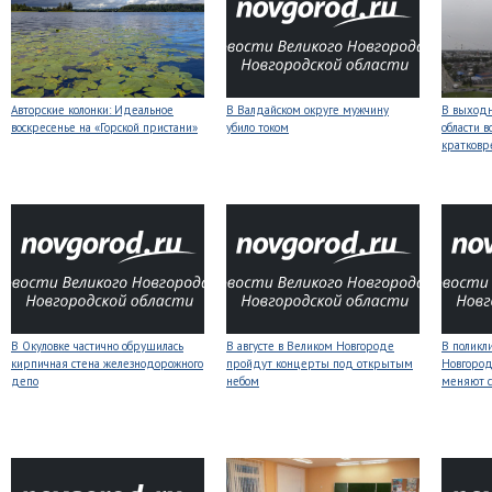
Авторские колонки: Идеальное
В Валдайском округе мужчину
В выходн
воскресенье на «Горской пристани»
убило током
области 
кратков
В Окуловке частично обрушилась
В августе в Великом Новгороде
В поликл
кирпичная стена железнодорожного
пройдут концерты под открытым
Новгород
депо
небом
меняют с