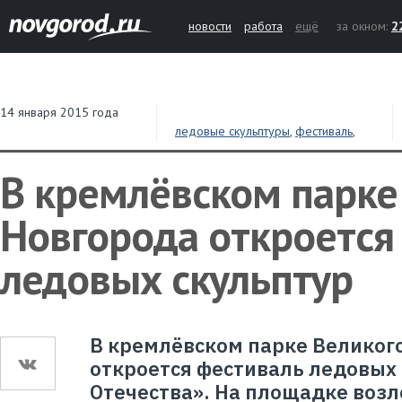
новости
работа
ещё
за окном:
2
14 января 2015 года
ледовые скульптуры
,
фестиваль
,
выставка
,
парк
,
Великий Новгород
В кремлёвском парке
Новгорода откроется
ледовых скульптур
В кремлёвском парке Великого
откроется фестиваль ледовых 
Отечества». На площадке возл