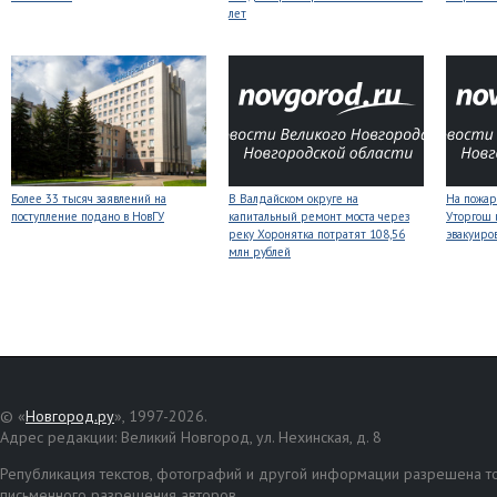
лет
Более 33 тысяч заявлений на
В Валдайском округе на
На пожар
поступление подано в НовГУ
капитальный ремонт моста через
Уторгош 
реку Хоронятка потратят 108,56
эвакуиро
млн рублей
© «
Новгород.ру
», 1997-2026.
Адрес редакции: Великий Новгород, ул. Нехинская, д. 8
Републикация текстов, фотографий и другой информации разрешена то
письменного разрешения авторов.