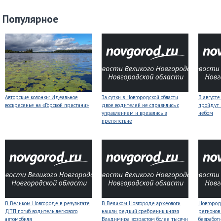
Популярное
Авторские колонки: Идеальное
За сутки в Новгородской области
В август
воскресенье на «Горской пристани»
двое водителей не справились с
пройдут
управлением и врезались в
небом
препятствие
В Великом Новгороде в результате
В Великом Новгороде археологи
Новгородс
ДТП погиб водитель легкового
нашли редкий сребреник князя
регионов
автомобиля
Владимира возрастом более тысячи
безработ