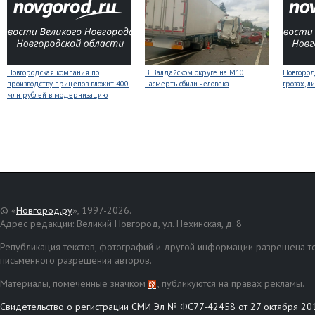
Новгородская компания по
В Валдайском округе на М10
Новгоро
производству прицепов вложит 400
насмерть сбили человека
грозах, л
млн рублей в модернизацию
© «
Новгород.ру
», 1997-2026.
Адрес редакции: Великий Новгород, ул. Нехинская, д. 8
Републикация текстов, фотографий и другой информации разрешена то
письменного разрешения авторов.
Материалы, помеченные значком
, публикуются на правах рекламы.
Свидетельство о регистрации СМИ Эл № ФС77-42458 от 27 октября 20