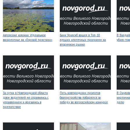
Авторские колонки: Идеальное
Банк Уралсиб вошел в Топ-10
В Валдай
воскресенье на «Горской пристани»
лучших ипотечных программ на
убило то
вторичном рынке
За сутки в Новгородской области
Пять новгородских проектов
В Окулов
двое водителей не справились с
благоустройства поборются за
кирпична
управлением и врезались в
победу во всероссийском конкурсе
депо
препятствие