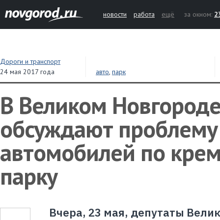
новости
работа
ещё
за окном:
2
Дороги и транспорт
24 мая 2017 года
авто
,
парк
В Великом Новгороде
обсуждают проблему
автомобилей по кре
парку
Вчера, 23 мая, депутаты Вели