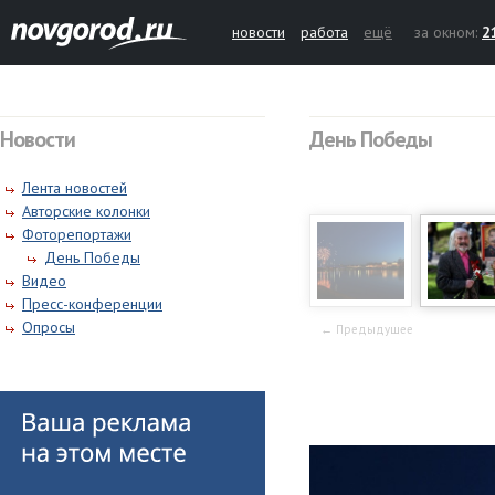
новости
работа
ещё
за окном:
2
Новости
День Победы
Лента новостей
Авторские колонки
Фоторепортажи
День Победы
Видео
Пресс-конференции
Опросы
← Предыдущее