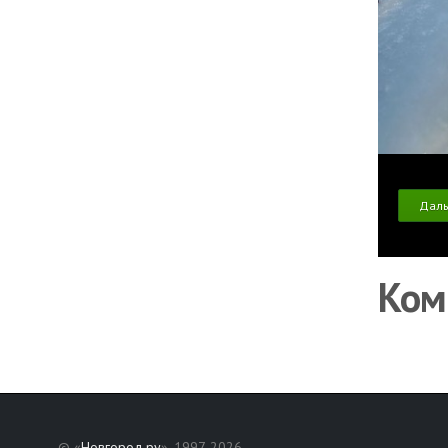
Дал
Ком
© «
Новгород.ру
», 1997-2026.