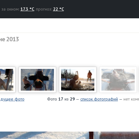
за окном:
17.3 °C
, прогноз:
22 °C
е 2013
дущее
фото
Фото
17
из
29
—
список фотографий
—
нет ком