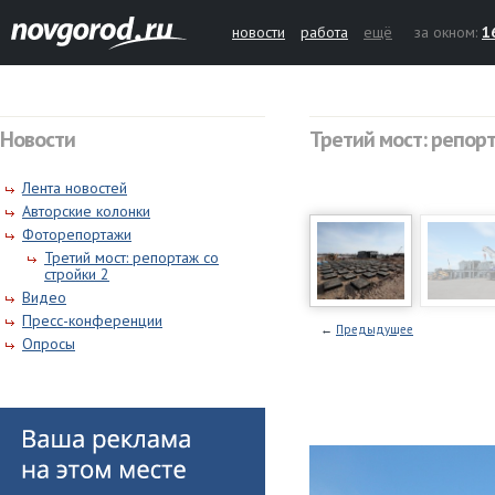
новости
работа
ещё
за окном:
1
Новости
Третий мост: репорт
Лента новостей
Авторские колонки
Фоторепортажи
Третий мост: репортаж со
стройки 2
Видео
Пресс-конференции
←
Предыдущее
Опросы