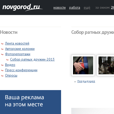
новости
работа
ещё
за окном:
2
Новости
Собор ратных друж
Лента новостей
Авторские колонки
Фоторепортажи
Собор ратных дружин-2013
Видео
Пресс-конференции
Опросы
←
Предыдущее