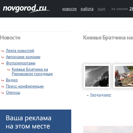
новости
работа
ещё
за окном:
2
Новости
Княжья Братчина н
Лента новостей
Авторские колонки
Фоторепортажи
Княжья Братчина на
Рюриковом городище
Видео
Пресс-конференции
Опросы
←
Предыдущее