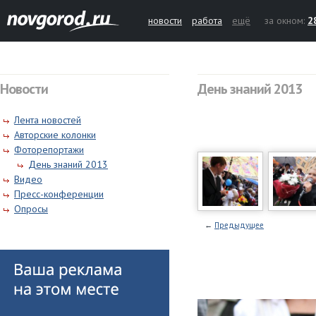
новости
работа
ещё
за окном:
2
Новости
День знаний 2013
Лента новостей
Авторские колонки
Фоторепортажи
День знаний 2013
Видео
Пресс-конференции
Опросы
←
Предыдущее