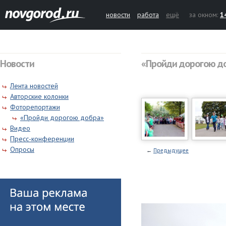
новости
работа
ещё
за окном:
1
Новости
«Пройди дорогою д
Лента новостей
Авторские колонки
Фоторепортажи
«Пройди дорогою добра»
Видео
Пресс-конференции
Опросы
←
Предыдущее