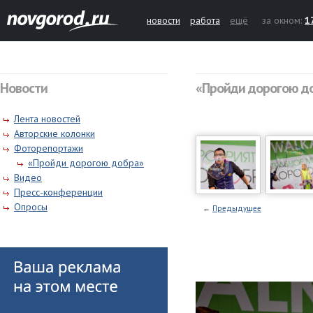
новости
работа
ещё
за окном:
1
Новости
«Пройди дорогою д
Лента новостей
Авторские колонки
Фоторепортажи
«Пройди дорогою добра»
Видео
Пресс-конференции
Опросы
←
Предыдущее