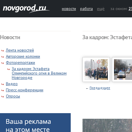
новости
работа
ещё
за окном:
2
Новости
За кадром: Эстафет
Лента новостей
Авторские колонки
Фоторепортажи
За кадром: Эстафета
Олимпийского огня в Великом
Новгороде
Видео
←
Предыдущее
Пресс-конференции
Опросы