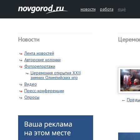
новости
работа
ещё
Новости
Церемон
Лента новостей
Авторские колонки
Фоторепортажи
Церемония открытия XXII
зимних Олимпийских игр
Видео
Пресс-конференции
Опросы
←
Преды