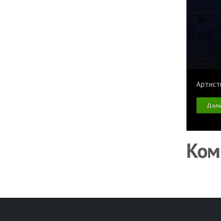
Артист
Дал
Ком