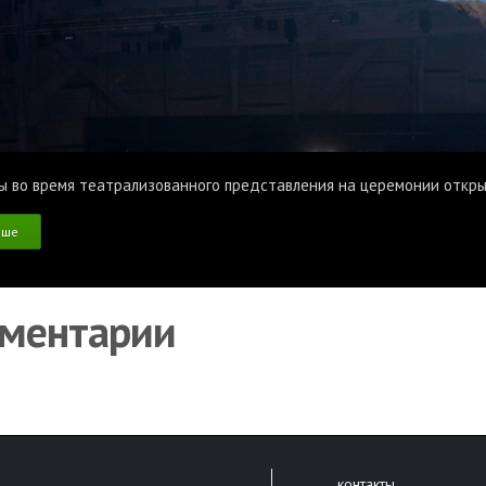
ы во время театрализованного представления на церемонии открыт
ьше
ментарии
контакты