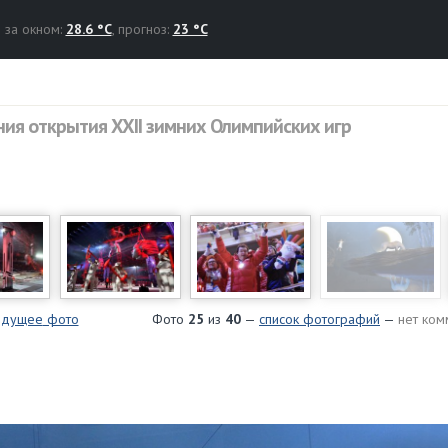
за окном:
28.6 °C
, прогноз:
23 °C
ия открытия XXII зимних Олимпийских игр
дущее
фото
Фото
25
из
40
—
список фотографий
—
нет ком