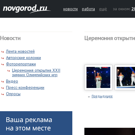
новости
работа
ещё
за окном:
2
Новости
Церемония открытия
Лента новостей
Авторские колонки
Фоторепортажи
Церемония открытия XXII
зимних Олимпийских игр
Видео
Пресс-конференции
Опросы
←
Предыдущее